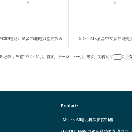
PM303电能计量多功能电力监控仪表
SD72-AIZ液晶中文多功能
 条记录，当前 73 / 327 页
首页
上一页
下一页
末页
跳转到第
页
Products
PMC-550M电动机保护控制器
PD800H-B44配电箱用多功能谐波