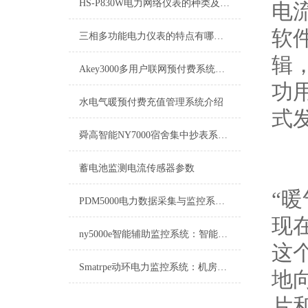
HS-P830W电力网络仪表的种类及应用行业有哪些？
电
软
三相多功能电力仪表的特点有哪些？
辑
Akey3000多用户联网预付费系统介绍
功
水电气暖预付费充值管理系统介绍
式
舜高智能NY7000宿舍集中抄表系统项目案例
蓄电池监测电流传感器参数
“
PDM5000电力数据采集与监控系统：电力行业的智慧中枢
现
ny5000e智能辅助监控系统：智能化时代的安全与效率守护者
这
Smatrpe动环电力监控系统：机房与电力设施的智能守护者
地
片