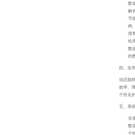
数
解
节
构
报
给
数
的
四、应
动态能
效率、
个性化
五、系
全
数
个