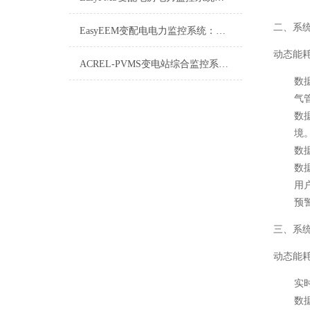
二、系
EasyEEM变配电电力监控系统：智能电网的“神经中枢”
动态能
ACREL-PVMS变电站综合监控系统详解
数
气
数
境
数
数
用
预
三、系
动态能
实
数