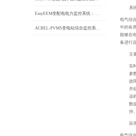
系
EasyEEM变配电电力监控系统：智能电网的“神经中枢”
电气综
中的各
ACREL-PVMS变电站综合监控系统详解
能够在
备进行
主
实
参
故
并
远
数
持
应
电气综