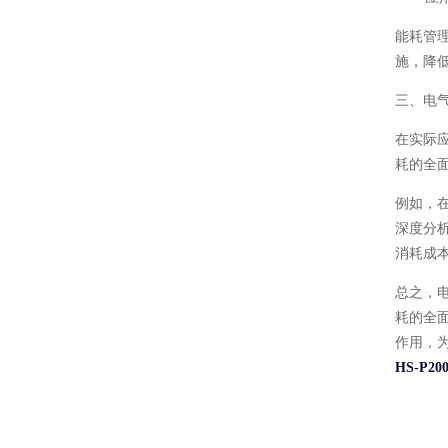
能耗管
施，降
三、电
在实际
耗的全
例如，
深度分
消耗成
总之，
耗的全
作用，
HS-P