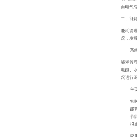
而电气
二、能
能耗管
况，发
系
能耗管
电能、
况进行
主
实
能
节
报
应