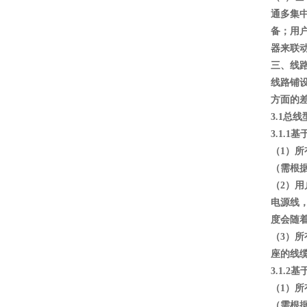
通多集
备；用
器来联
三、线
线路铺
方面的
3.1总
3.1.
（1）
（需根
（2）
电源线
度会随
（3）
座的线
3.1.
（1）
（需根