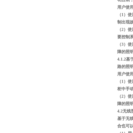
用户使
（1）
制出现
（2）
要控制
（3）
障的照
4.1
路的照
用户使
（1）
柜中手
（2）
障的照
4.2无
基于无
合也可