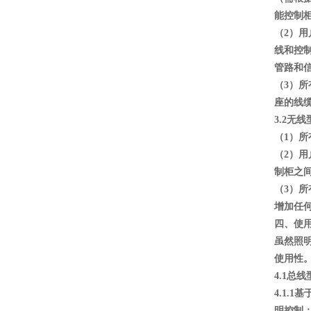
能控制
（2）
线和控
管路和
（3）
座的线
3.2无
（1）
（2）用
制柜之
（3）
增加任
四、使
虽然照
使用性
4.1总
4.1
明控制