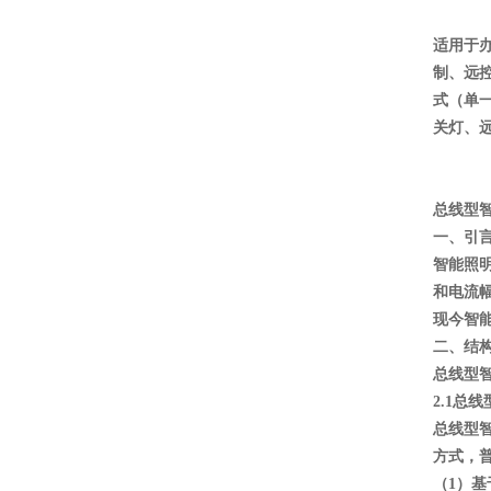
适用于
制、远控
式（单
关灯、
总线型
一、引
智能照
和电流
现今智
二、结
总线型
2.1总
总线型智
方式，
（1）