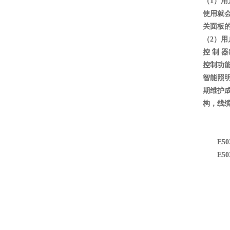
（1）
使用就
关面板
（2）用
控 制
控制功
智能照
期维护
构，线
E5
E5