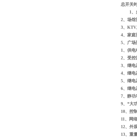
总开关
1
2、场
3、KT
4、家
5、广
1、供电电
2、受控
3、继电
4、继电
5、继电器
6、继电
7、静功
9、*大
10、控制
11、网
12、外观
13、重量