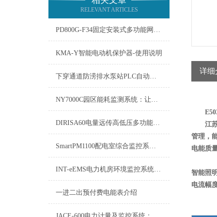
相关文章
RELEVANT ARTICLES
PD800G-F34固定安装式多功能网络电力仪表
KMA-Y智能电动机保护器-使用说明
详细
下穿通道防涝排水泵站PLC自动化控制系统的创新实践与展望
NY7000C园区能耗监测系统：让产业园区从“耗能大户”变身“节能先锋”
E5
DIRISA60电量远传高低压多功能电力仪表
江苏
管理，
SmartPM1100配电室综合监控系统SmartPM1100舜高方案
电能质
INT-eEMS电力机房环境监控系统：保障电力稳定供应的“隐形守护者”
智能照
电流幅
一进二出预付费电能表介绍
JACE-600电力计量及监控系统：电力行业的智慧“心脏”与“眼睛”