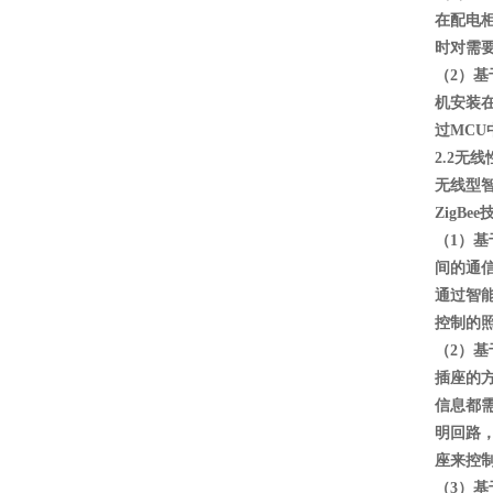
在配电
时对需
（2）
机安装
过MC
2.2无
无线型智
ZigB
（1）基
间的通
通过智能
控制的
（2）基
插座的
信息都
明回路，
座来控
（3）