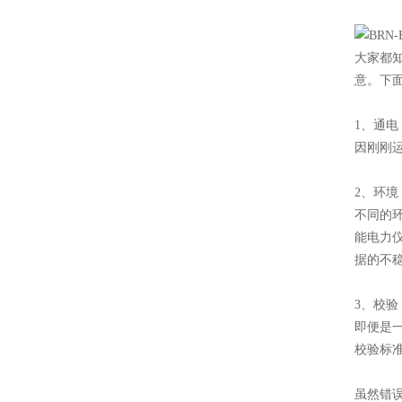
大家都
意。下
1、通电
因刚刚
2、环境
不同的
能电力
据的不
3、校验
即便是
校验标
虽然错