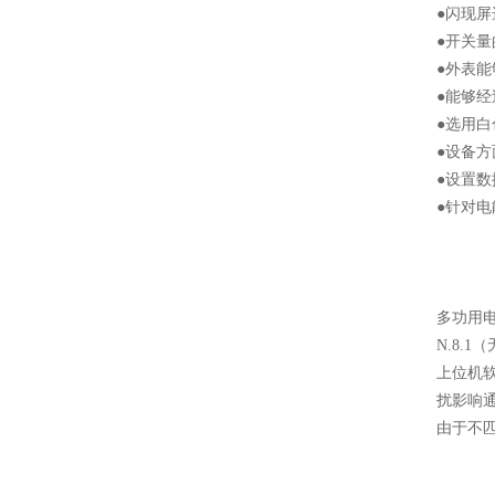
●闪现
●开关
●外表
●能够经
●选用
●设备
●设置
●针对
多功用电
N.8.
上位机软
扰影响通
由于不