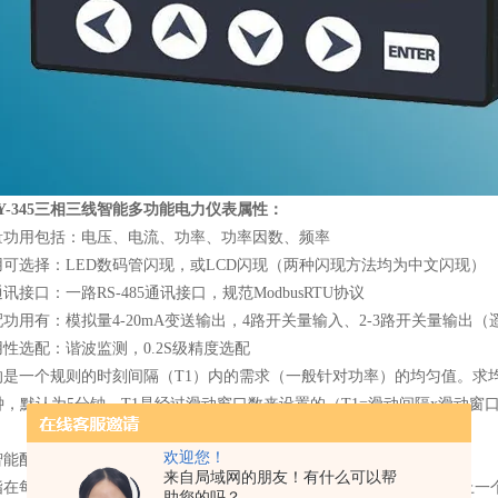
6EY-345三相三线智能多功能电力仪表
属性：
量功用包括：电压、电流、功率、功率因数、频率
可选择：LED数码管闪现，或LCD闪现（两种闪现方法均为中文闪现）
讯接口：一路RS-485通讯接口，规范ModbusRTU协议
功用有：模拟量4-20mA变送输出，4路开关量输入、2-3路开关量输出
性选配：谐波监测，0.2S级精度选配
的是一个规则的时刻间隔（T1）内的需求（一般针对功率）的均匀值。求
分钟，默认为5分钟。T1是经过滑动窗口数来设置的（T1=滑动间隔x滑动窗口
欢迎您！
智能配电表面供应多种需量读数，包含同步值、猜想值和值。
来自局域网的朋友！有什么可以帮
指在每个T1周期内的需量实时核算值，它会在每个T2周期结束时改写上一
助您的吗？