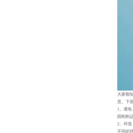
大家都
意。下
1、通电
因刚刚
2、环境
不同的