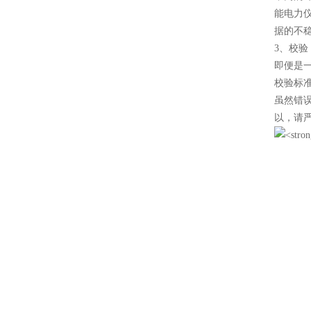
能电力
据的不
3、校验
即便是
校验标
虽然错
以，请