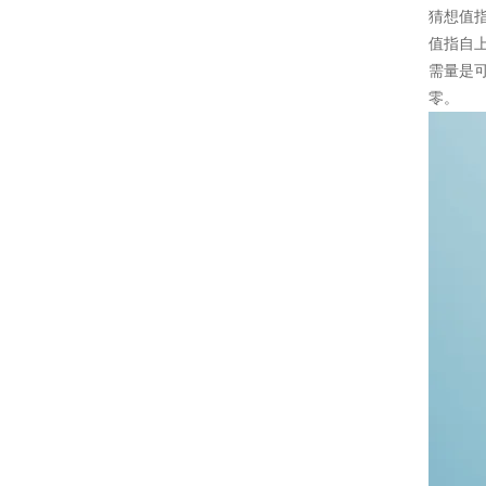
猜想值
值指自
需量是
零。