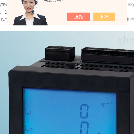
指在每个T1周期结束时根据原始电参数的改动趋势猜想下一个周期的需量
上一次复位后所记载到的同步值。
可以*的。*需量指需量记载已需量核算过程中触及的变量都置0。*之后