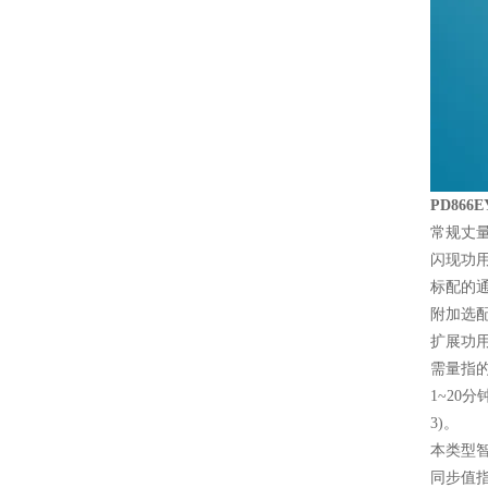
PD86
常规丈
闪现功用
标配的通
附加选配
扩展功用
需量指
1~20
3)。
本类型
同步值