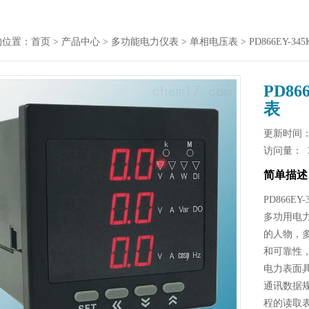
的位置：
首页
>
产品中心
>
多功能电力仪表
>
单相电压表
> PD866EY-
PD8
表
更新时间： 2
访问量：
简单描述
PD866
多功用电
的人物，
和可靠性
电力表面具
通讯数据规
程的读取