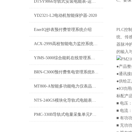
C、要
DTSY9866导轨式安装电能表-运输方式
YD2321-L2电动机智能保护器-2020
EnerIQ抄表预付费管理系统介绍
PLC
统、传
ACX-2999高校智能电力监控系统ACX-2999技术方案
器脉冲
的输入与
YJMS-5000综合能耗在线管理系统介绍
●产品
BRN-C3000预付费售电管理系统BRN-C3000技术方案
●通讯接
●供给
MT800-A智能多功能电力仪表品牌咨询
●IO功
标配产
NTS-240GS模块化导轨式电能表NTS-240GS方案
■ 电压
■ 电流
PMC-330B导轨式电量采集单元PMC-330B舜高产品技术参数
■ 有功
■ 无功