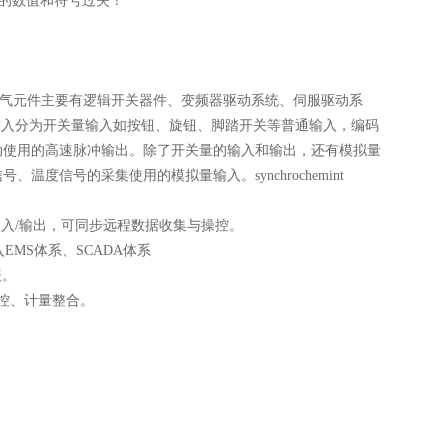
的数值和符号过失！
电气元件主要有逻辑开关器件、变频器驱动系统、伺服驱动系
输入分为开关量输入如按钮、旋钮、脚踏开关等普通输入，编码
动使用的高速脉冲输出。除了开关量的输入和输出，还有模拟量
信号的采集使用的模拟量输入。synchrochemint
入/输出，可同步远程数据收集与操控。
入EMS体系、SCADA体系
表。
遥控、计量整合。