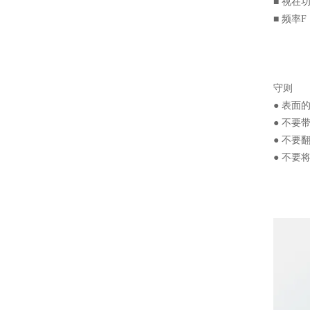
■ 视在
■ 频率
守则
● 表
● 不要
● 不
● 不