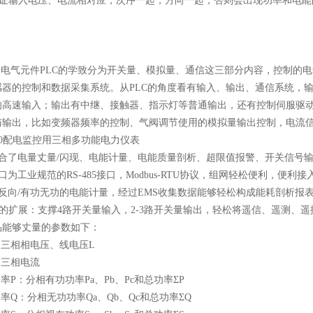
保证输入电压、电流相对应，次序一起，方向一起；否则会出现功率和电能
控制电气元件PLC的学致分为开关量、模拟量、通信这三部分内容，控制的
感器的控制和数据采集系统。从PLC的角度看有输入、输出、通信系统，
的高速输入；输出有中继、接触器、指示灯等普通输出，还有控制伺服驱
输出，比如变频器频率的控制、气阀调节使用的模拟量输出控制，电流信号、温度
整合了电量丈量/闪现、电能计量、电能质量剖析、超限值报警、开关信号输
口为工业规范的RS-485接口，Modbus-RTU协议，组网轻松便利，便利接
正反向/有功无功的电能计量，经过EMS收集数据能够轻松构成能耗剖析报
用的扩展：支撑4路开关量输入，2-3路开关量输出，轻松将遥信、遥测、
品能够丈量的参数如下：
：三相相电压、线电压L
：三相电流
功率P：分相有功功率Pa、Pb、Pc和总功率ΣP
功率Q：分相无功功率Qa、Qb、Qc和总功率ΣQ