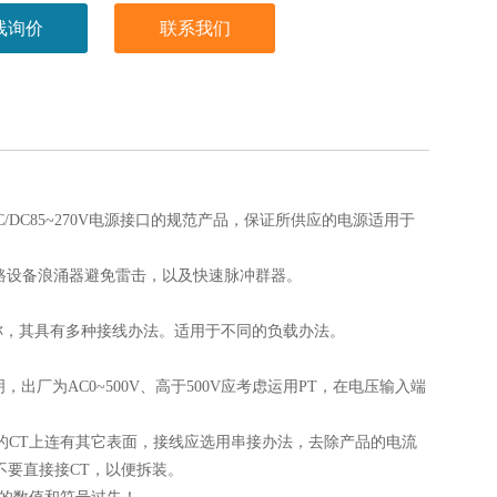
线询价
联系我们
/DC85~270V电源接口的规范产品，保证所供应的电源适用于
路设备浪涌器避免雷击，以及快速脉冲群器。
称，其具有多种接线办法。适用于不同的负载办法。
出厂为AC0~500V、高于500V应考虑运用PT，在电压输入端
用的CT上连有其它表面，接线应选用串接办法，去除产品的电流
不要直接接CT，以便拆装。