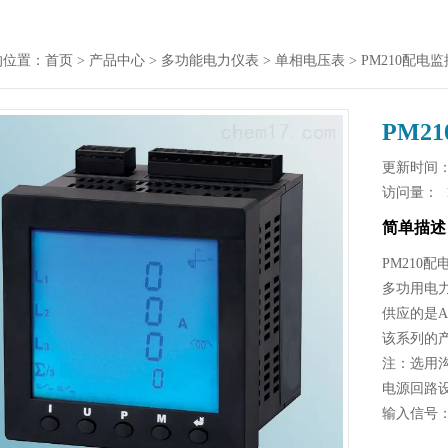
的位置：
首页
>
产品中心
>
多功能电力仪表
>
单相电压表
> PM210配
PM2
更新时间： 2
访问量：
简单描述
PM210
多功用电
供应的是A
该系列的
注：选用
电源回路
输入信号
多功用电