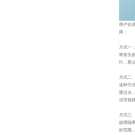
用户在
障：
方式一
将发生
行，那
方式二
这种方
接过去
况导致
方式三
故障隔
的范围