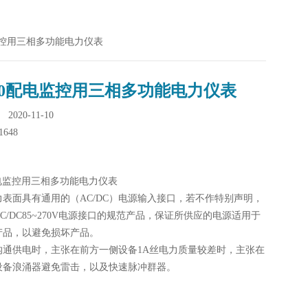
电监控用三相多功能电力仪表
10配电监控用三相多功能电力仪表
020-11-10
1648
配电监控用三相多功能电力仪表
力表面具有通用的（AC/DC）电源输入接口，若不作特别声明，
C/DC85~270V电源接口的规范产品，保证所供应的电源适用于
产品，以避免损坏产品。
沟通供电时，主张在前方一侧设备1A丝电力质量较差时，主张在
设备浪涌器避免雷击，以及快速脉冲群器。
：
力表面选用了每个测量通道单独搜集的核算办法，保证