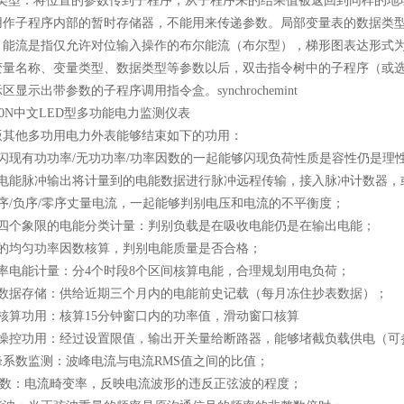
UT类型：将位置的参数传到子程序，从子程序来的结果值被返回到同样的
用作子程序内部的暂时存储器，不能用来传递参数。局部变量表的数据类
。能流是指仅允许对位输入操作的布尔能流（布尔型），梯形图表达形式
变量名称、变量类型、数据类型等参数以后，双击指令树中的子程序（或
区显示出带参数的子程序调用指令盒。synchrochemint
版其他多功用电力外表能够结束如下的功用：
量闪现有功功率/无功功率/功率因数的一起能够闪现负荷性质是容性仍是理
过电能脉冲输出将计量到的电能数据进行脉冲远程传输，接入脉冲计数器，
序/负序/零序丈量电流，一起能够判别电压和电流的不平衡度；
为四个象限的电能分类计量：判别负载是在吸收电能仍是在输出电能；
度的均匀功率因数核算，判别电能质量是否合格；
费率电能计量：分4个时段8个区间核算电能，合理规划用电负荷；
史数据存储：供给近期三个月内的电能前史记载（每月冻住抄表数据）；
量核算功用：核算15分钟窗口内的功率值，滑动窗口核算
载操控功用：经过设置限值，输出开关量给断路器，能够堵截负载供电（可
峰系数监测：波峰电流与电流RMS值之间的比值；
K系数：电流畸变率，反映电流波形的违反正弦波的程度；