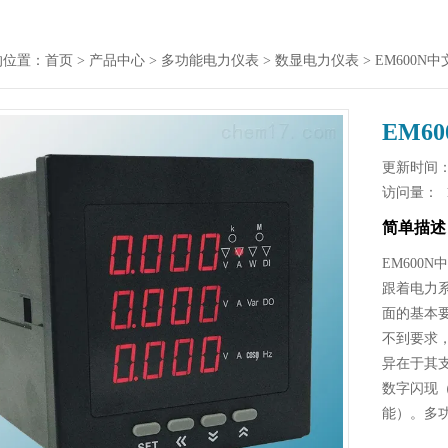
的位置：
首页
>
产品中心
>
多功能电力仪表
>
数显电力仪表
> EM600
EM6
更新时间： 2
访问量：
简单描述
EM600
跟着电力
面的基本
不到要求
异在于其
数字闪现
能）。多