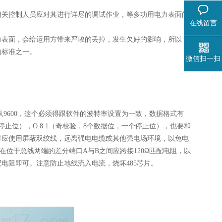
相关控制人员应对其进行详尽的调试作业，等多功用电力表面的
在线留言
力表面，会给运用方带来严峻的丢掉，发生欠好的影响，所以，
的标准之一。
微信扫一扫
默认9600，这个必须得跟软件的波特率设置为一致，数据格式有
个停止位），O.8.1（奇校验，8个数据位，一个停止位），也要和
布线时应使用屏蔽双绞线，远离强电电缆或其他强电场环境，以免电
在位于总线两端的差分端口A与B之间应跨接120Ω匹配电阻，以
电阻即可。注意防止地线流入电流，烧坏485芯片。