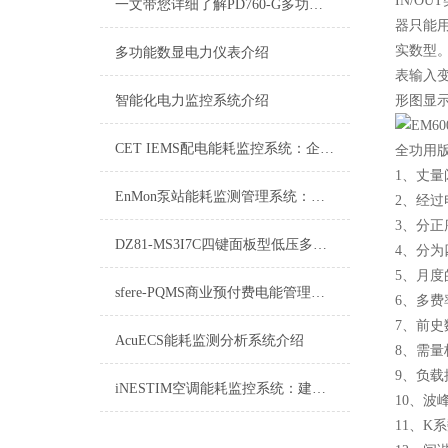
IN/O
一文带您详细了解PD760-G多功能数显表
器只能
实数型
多功能数显电力仪表介绍
表输入
智能化电力监控系统介绍
形图显示
CET IEMS配电能耗监控系统：企业能源管理的智慧之眼
全功用
1、丈
EnMon泵站能耗监测管理系统：优化能源利用，提升运行效率
2、经
3、分正
DZ81-MS3I7C四键面板型低压多功能电力仪表
4、分
5、月
sfere-PQMS商业预付费电能管理系统：重塑商业用电管理新生态
6、多
7、前
AcuECS能耗监测分析系统介绍
8、需
9、负
iNESTIM空调能耗监控系统：建筑节能的新引擎
10、波
11、