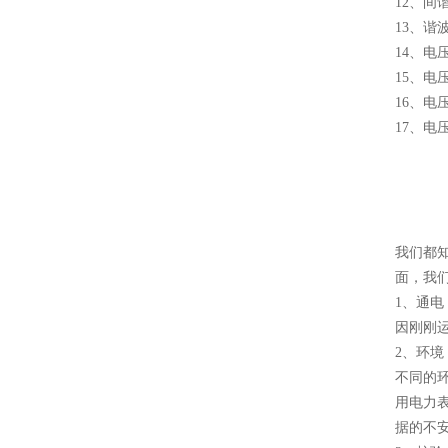
12、
13、
14、
15、
16、电
17、电
我们都
面，我
1、通电
因刚刚
2、环境
不同的
用电力
据的不