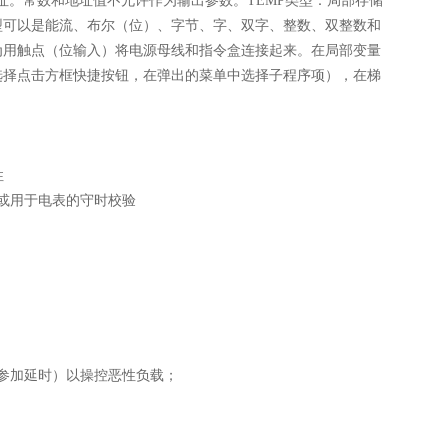
地址。常数和地址值不允许作为输出参数。TEMP类型：局部存储
型可以是能流、布尔（位）、字节、字、双字、整数、双整数和
为用触点（位输入）将电源母线和指令盒连接起来。在局部变量
选择点击方框快捷按钮，在弹出的菜单中选择子程序项），在梯
性
或用于电表的守时校验
参加延时）以操控恶性负载；