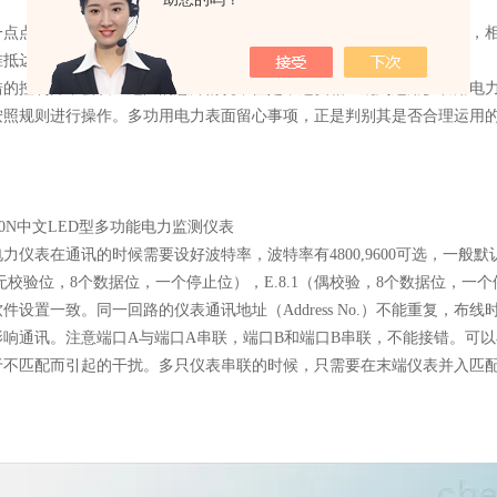
一点点过错，也会对多功用电力表面的运用带来严峻影响，在运用之前，
准抵达预期间隔后，方可安靖运用。
错的控制并不会发生危险的意外情况，但是，违反相应规则运用多功用电
按照规则进行操作。多功用电力表面留心事项，正是判别其是否合理运用
力仪表在通讯的时候需要设好波特率，波特率有4800,9600可选，一般
1（无校验位，8个数据位，一个停止位），E.8.1（偶校验，8个数据位，一
件设置一致。同一回路的仪表通讯地址（Address No.）不能重复，
响通讯。注意端口A与端口A串联，端口B和端口B串联，不能接错。可以
于不匹配而引起的干扰。多只仪表串联的时候，只需要在末端仪表并入匹配