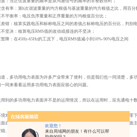
间谐波：当正弦波重量的频率是原沟通信号的频率的非整数倍时；
谐波含有率：第h次谐波重量的均方根值与基波重量的均方根值之比，用百分
电压不平衡率：电压负序重量和正序重量的方均根值百分比；
电压差错：核算实践电压和标称电压之间的差值占标称电压的百分比，判别
压不坚决：核算电压RMS值的改动或接连的不坚决；
压暂降：在45Hz-65Hz的工况下，电压RMS值减小到10%-90%电压之间
知道，多功用电力表面为许多产业带来了便利，但是我们也一同清楚，多
们一同来看看运用多功用电力表面应留心的问题。
运用到的多功用电力表面并不是的运用情况，所以在运用时，应先通电十
环境对多功用电力表面带来的运用影响也是不行忽视的，如将其放置在零
表面自身带来严峻损伤，一同会影响它的正常运用标准。多功用电力表面
欢迎您！
安稳、不正确。
来自局域网的朋友！有什么可以帮
助您的吗？