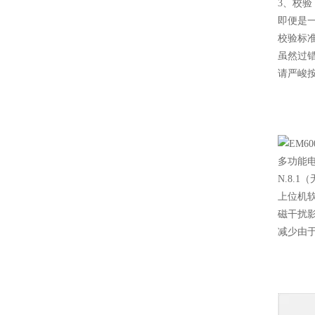
3、校验
即便是
校验标
虽然过
请严峻
多功能电
N.8.
上位机软
磁干扰影
减少由