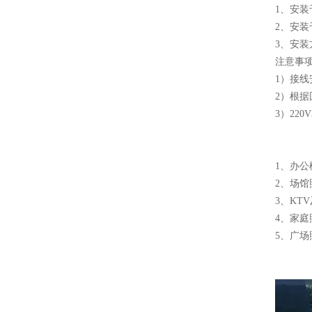
1、安装于P
2、安装
3、安装
注意事
1）接
2）根
3）22
1、办
2、场
3、KT
4、家
5、广