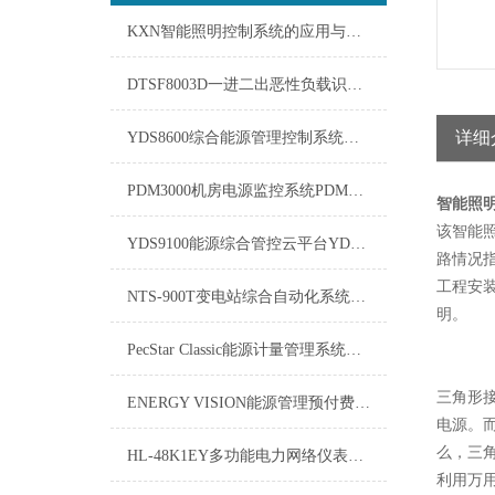
KXN智能照明控制系统的应用与发展
DTSF8003D一进二出恶性负载识别智能电表技术参数
详细
YDS8600综合能源管理控制系统：实现能源高效利用的智能中枢
PDM3000机房电源监控系统PDM3000技术参数
智能照明
该智能
YDS9100能源综合管控云平台YDS9100-技术标准
路情况
工程安
NTS-900T变电站综合自动化系统-舜高智能技术方案
明。
PecStar Classic能源计量管理系统介绍
三角形
ENERGY VISION能源管理预付费系统介绍
电源。
么，三角
HL-48K1EY多功能电力网络仪表技术支持
利用万