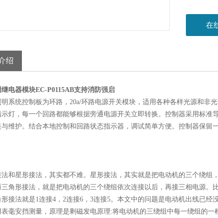
在
介绍
继电器模块EC-P0115AB支持消防强启
照明系统控制板为环路，20a/环路电源开关模块，适用各种各样光源和非
指示灯，每一个回路都能够根据旁通电源开关立即转换。控制器采用标准
装与维护。结合本地控制和回路状态指示器，调试简单方便。控制器保留
接法和星形接法，其实都不难。星形接法，其实就是把电动机的三个绕组
而三角形接法，就是把电动机的三个绕组依次连接以后，再接三相电源。比如
形接法就是1连接4，2连接6，3连接5。本文中的问题是电动机出线已经
用表毫安挡测量，原理是剩磁发电原理:将电动机的三绕组中每一绕组的一