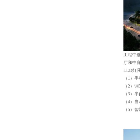
工程中
厅和中
LED灯
（1）手
（2）调
（3）半
（4）自
（5）智