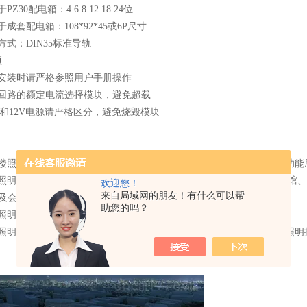
Z30配电箱：4.6.8.12.18.24位
于成套配电箱：108*92*45或6P尺寸
方式：DIN35标准导轨
项
线安装时请严格参照用户手册操作
据回路的额定电流选择模块，避免超载
0V和12V电源请严格区分，避免烧毁模块
公楼照明控制方案，包括走廊及公共区域、大厅、电梯厅、会议室、多功能
馆照明控制，如：体育场/体育馆、大型会议室、演播厅、影剧院、展览馆
欢迎您！
来自局域网的朋友！有什么可以帮
V及会所，如：KTV、会所、牌室等；
助您的吗？
庭照明控制，如：别墅、三室两厅等住宅、精装修房、小区道路等；
场照明，各种办公楼、公园、商场、CBD等广场照明控制、喷泉及景观照明