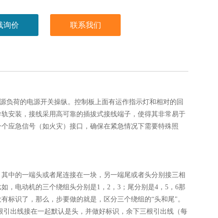
线询价
联系我们
光源负荷的电源开关操纵。控制板上面有运作指示灯和相对的回
导轨安装，接线采用高可靠的插拔式接线端子，使得其非常易于
一个应急信号（如火灾）接口，确保在紧急情况下需要特殊照
，其中的一端头或者尾连接在一块，另一端尾或者头分别接三相
，电动机的三个绕组头分别是1，2，3；尾分别是4，5，6那
没有标识了，那么，步要做的就是，区分三个绕组的“头和尾"。
根引出线接在一起默认是头，并做好标识，余下三根引出线（每