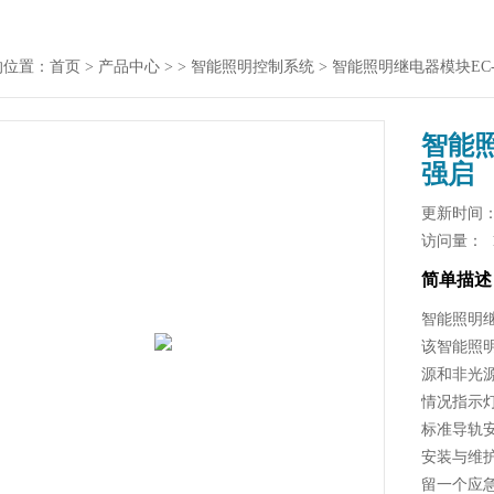
的位置：
首页
>
产品中心
> >
智能照明控制系统
> 智能照明继电器模块EC-
智能照
强启
更新时间： 2
访问量：
简单描述
智能照明继
该智能照明
源和非光
情况指示
标准导轨
安装与维
留一个应