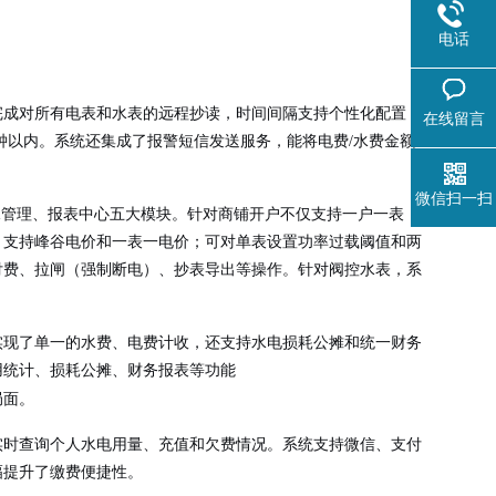
电话
完成对所有电表和水表的远程抄读，时间间隔支持个性化配置
在线留言
钟以内。系统还集成了报警短信发送服务，能将电费/水费金额
微信扫一扫
水管理、报表中心五大模块。针对商铺开户不仅支持一户一表，
；支持峰谷电价和一表一电价；可对单表设置功率过载阈值和两
付费、拉闸（强制断电）、抄表导出等操作。针对阀控水表，系
实现了单一的水费、电费计收，还支持水电损耗公摊和统一财务
用统计、损耗公摊、财务报表等功能
局面。
实时查询个人水电用量、充值和欠费情况。系统支持微信、支付
幅提升了缴费便捷性。