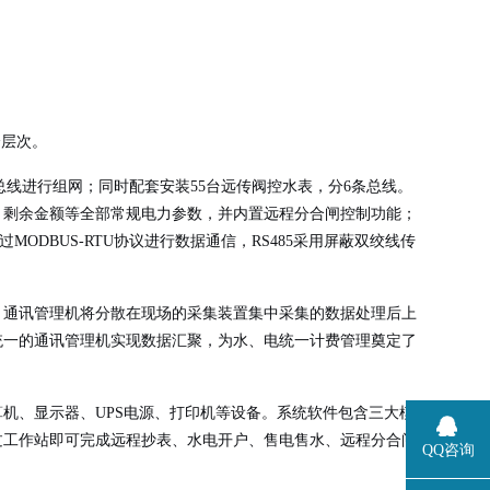
个层次。
5总线进行组网；同时配套安装55台远传阀控水表，分6条总线。
、剩余金额等全部常规电力参数，并内置远程分合闸控制功能；
ODBUS-RTU协议进行数据通信，RS485采用屏蔽双绞线传
，通讯管理机将分散在现场的采集装置集中采集的数据处理后上
统一的通讯管理机实现数据汇聚，为水、电统一计费管理奠定了
机、显示器、UPS电源、打印机等设备。系统软件包含三大模
过工作站即可完成远程抄表、水电开户、售电售水、远程分合闸
QQ咨询