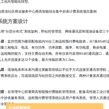
人工化向智能化转型。
系统方案设计
采用“分层分布式"系统架构，即站控管理层、网络通讯层和现场设备层三
备层
：监控范围为楼层配电箱内50台三相远程预付费电能表，分7条RS48
测量三相电压、电流、有功功率、功率因数、频率、有功电度、剩余电量
远程阀控能力，支持欠费自动关阀。所有仪表均采用RS485通讯接口，通过M
上允许连接多达32个设备，最大传输距离为1.2km。
讯层
：现场电表和水表均通过屏蔽双绞线以手拉手方式连接至通讯管理机
付费系统后台，完成现场层与站控层之间的数据交互。两种计量器具通过
理层
：在管理中心部署舜高智能预付费能耗管理系统，配备高性能工业计算
集中抄表服务系统、远程预付费管理系统以及用户查询系统。管理人员通
等全部操作。