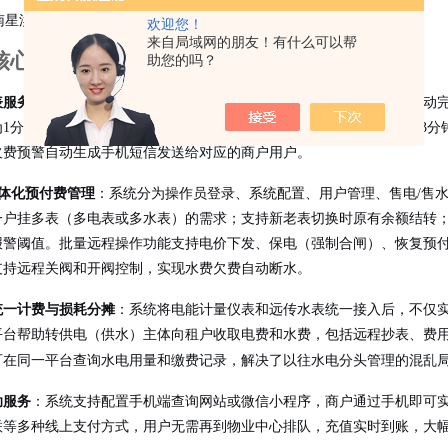
欢迎您！
来自局域网的朋友！有什么可以帮
核心功能与运行成效
助您的吗？
表服务系统
：系统内置常年运行的集中抄表服务程序，默认每30分钟自动
为1分钟/次）。抄表数据实时更新至数据库，电表状态实时性可精确到3分
欠费预警自动生成手机短信发送给对应的商户用户。
一体化预付费管理
：系统分为操作员登录、系统配置、用户管理、售电/售
一户挂多表（多电表或多水表）的需求；支持新老表切换时原有余额结转
报警阈值。批量远程操作功能支持电价下发、保电（强制合闸）、恢复预
支持远程关阀和开阀控制，实现水费欠费自动断水。
统一计费与损耗分摊
：系统将电能计量仪表和远传水表统一接入后，不仅
平台帮助转供电（供水）主体向租户收取电费和水费，包括远程抄表、费
可在同一平台查询水电用量和缴费记录，解决了以往水电分头管理的混乱
助服务
：系统支持配置手机端查询网站或微信小程序，商户通过手机即可
联等多种线上支付方式，用户无需再到物业中心排队，充值实时到账，大