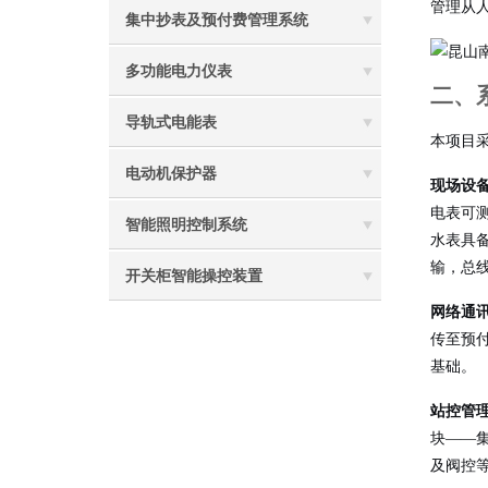
管理从
集中抄表及预付费管理系统
多功能电力仪表
二、
导轨式电能表
本项目
电动机保护器
现场设
电表可
智能照明控制系统
水表具备
输，总线
开关柜智能操控装置
网络通
传至预
基础。
站控管
块——
及阀控