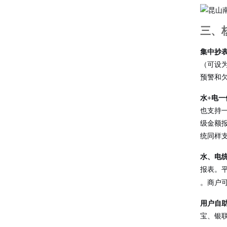
三、
集中抄
（可设
预警和
水+电
也支持
级金额
统同样
水、电
报表。
。商户
用户自
宝、银