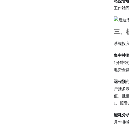
站控管
工作站
三、
系统投
集中抄
1分钟
电费金
远程预
户挂多
值。批
1、报
能耗分
月/年财