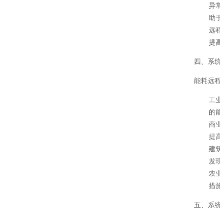
异
助
远
提
四、系
能耗远
工
的
商
提
建
发
农
措
五、系