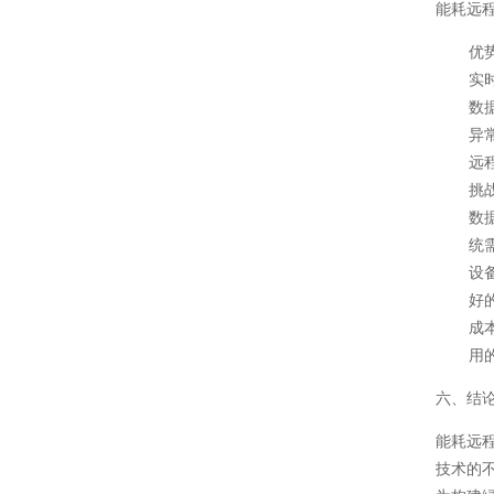
能耗远
优
实
数
异
远
挑
数
统
设
好
成
用
六、结
能耗远
技术的