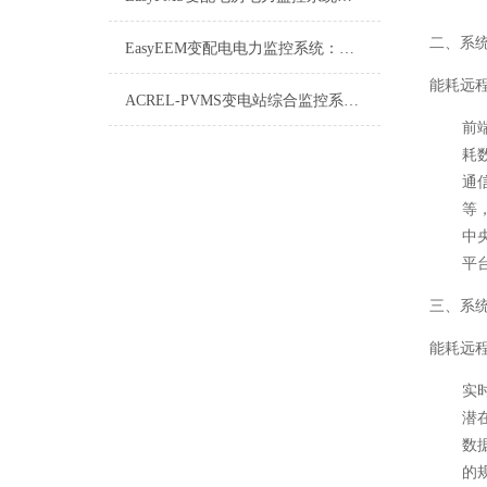
二、系
EasyEEM变配电电力监控系统：智能电网的“神经中枢”
能耗远
ACREL-PVMS变电站综合监控系统详解
前
耗
通
等
中
平
三、系
能耗远
实
潜
数
的