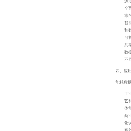
源
全
靠
智
和
可
共
数
不
四、应
能耗数
工
艺
体
商
化
客