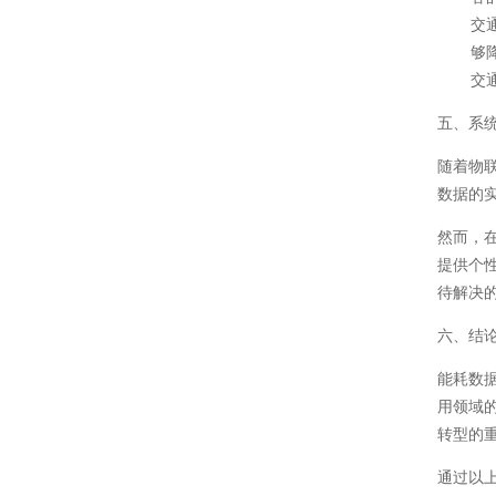
交
够
交
五、系
随着物
数据的
然而，
提供个
待解决
六、结
能耗数
用领域
转型的
通过以