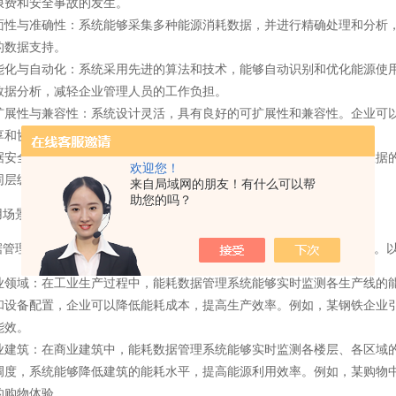
浪费和安全事故的发生。
面性与准确性
：系统能够采集多种能源消耗数据，并进行精确处理和分析
的数据支持。
能化与自动化
：系统采用先进的算法和技术，能够自动识别和优化能源使
数据分析，减轻企业管理人员的工作负担。
扩展性与兼容性
：系统设计灵活，具有良好的可扩展性和兼容性。企业可
享和协同工作。
据安全与隐私保护
：系统采用先进的加密技术和安全防护措施，确保数据
欢迎您！
同层级、不同部门的人员只能访问和操作自己权限范围内的数据。
来自局域网的朋友！有什么可以帮
助您的吗？
用场景与案例分析
据管理系统广泛应用于各行各业，包括工业、商业、建筑、交通等领域。
业领域
：在工业生产过程中，能耗数据管理系统能够实时监测各生产线的
和设备配置，企业可以降低能耗成本，提高生产效率。例如，某钢铁企业引
能效。
业建筑
：在商业建筑中，能耗数据管理系统能够实时监测各楼层、各区域
调度，系统能够降低建筑的能耗水平，提高能源利用效率。例如，某购物中
的购物体验。