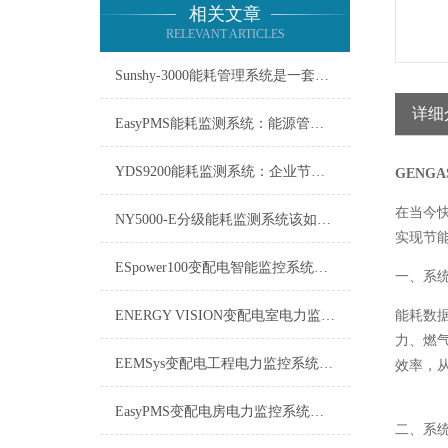
相关文章
RELEVANT ARTICLES
Sunshy-3000能耗管理系统是一套用于监测、分析能源使用情况的工具
详细
EasyPMS能耗监测系统：能源管理的智慧之眼
YDS9200能耗监测系统：企业节能增效的智慧之眼
GENG
在当今
NY5000-E分级能耗监测系统该如何使用？
实现节
ESpower100变配电智能监控系统技术参数
一、系
ENERGY VISION变配电室电力监控系统维修保养
能耗数
力、燃
EEMSys变配电工程电力监控系统：保障电网稳定运行的智能中枢
效率，
EasyPMS变配电房电力监控系统：守护电网“心脏”的智能卫士
二、系