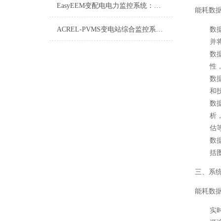
EasyEEM变配电电力监控系统：智能电网的“神经中枢”
能耗数
ACREL-PVMS变电站综合监控系统详解
数
并
数
性
数
和
数
析
估
数
括
三、系
能耗数
实