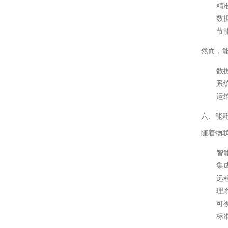
精
数
节
然而，
数
系
运
六、能
随着物
智
集
远
理
可
标