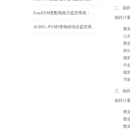
二、能
EasyEEM变配电电力监控系统：智能电网的“神经中枢”
能耗计
ACREL-PVMS变电站综合监控系统详解
数
心
数
析
能
行
能
节
三、能
能耗计
数
数
数