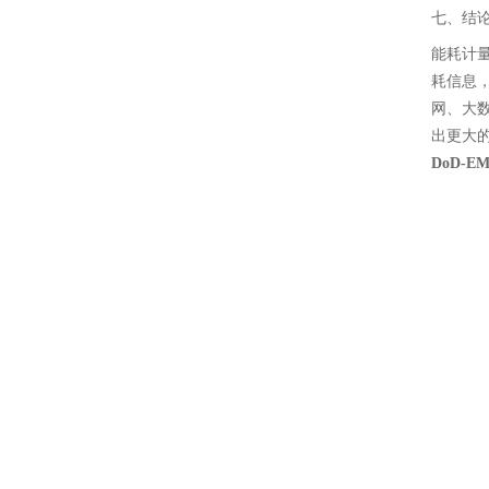
七、结
能耗计
耗信息
网、大
出更大
DoD-