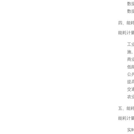
数
数
四、能
能耗计
工
施
商
低
公
提
交
农
五、能
能耗计
实