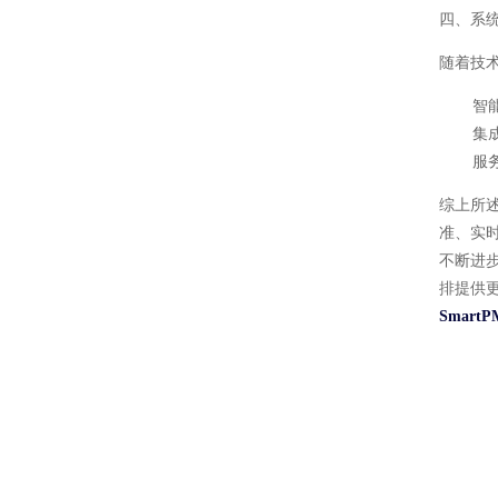
四、系
随着技
智
集
服
综上所
准、实
不断进
排提供
Smar