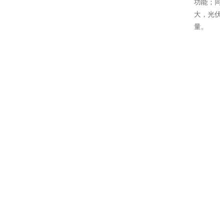
功能；
大，光
量。