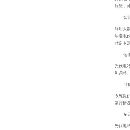
故障，
智
利用大
响发电
对逆变
运
光伏电
和调整
可
系统提
运行情
多
光伏电