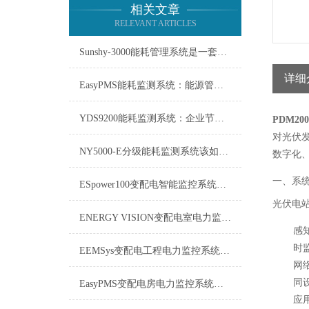
相关文章
RELEVANT ARTICLES
Sunshy-3000能耗管理系统是一套用于监测、分析能源使用情况的工具
详细
EasyPMS能耗监测系统：能源管理的智慧之眼
YDS9200能耗监测系统：企业节能增效的智慧之眼
PDM2
对光伏
NY5000-E分级能耗监测系统该如何使用？
数字化
一、系
ESpower100变配电智能监控系统技术参数
光伏电
ENERGY VISION变配电室电力监控系统维修保养
感
时
EEMSys变配电工程电力监控系统：保障电网稳定运行的智能中枢
网
同
EasyPMS变配电房电力监控系统：守护电网“心脏”的智能卫士
应