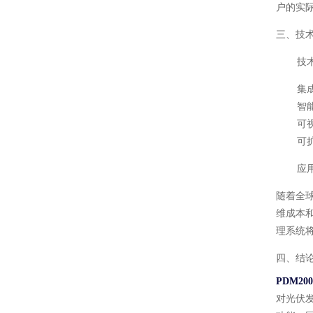
户的实
三、技
技
集
智
可
可
应
随着全
维成本
理系统
四、结
PDM2
对光伏