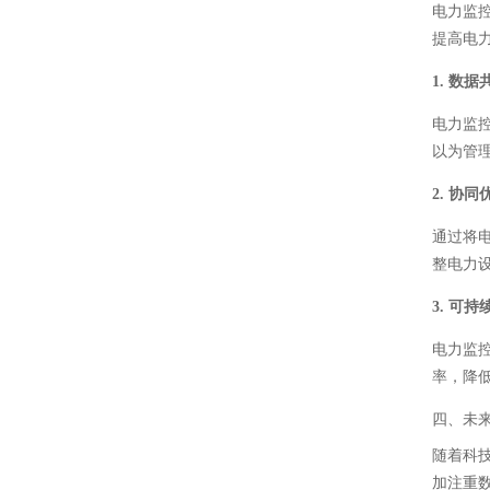
电力监
提高电
1. 数
电力监
以为管
2. 协同
通过将
整电力
3. 可
电力监
率，降
四、未
随着科
加注重