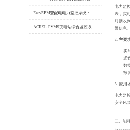
电力监
EasyEEM变配电电力监控系统：智能电网的“神经中枢”
表，实
对接收
ACREL-PVMS变电站综合监控系统详解
警信息
2. 主要
实
远
数
报
3. 应用
电力监
安全风
二、能