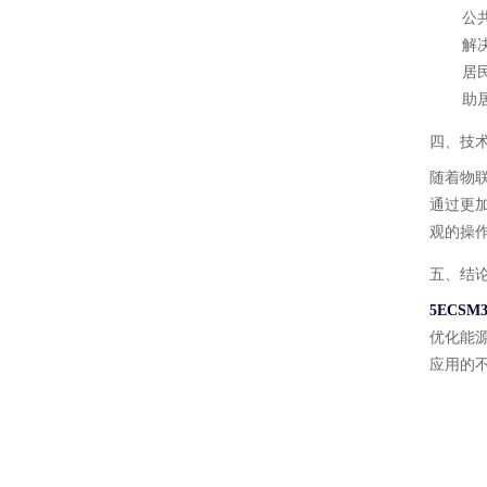
公
解
居
助
四、技
随着物
通过更
观的操
五、结
5ECS
优化能
应用的