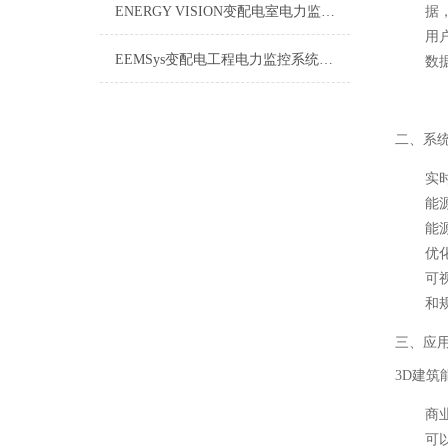
ENERGY VISION变配电室电力监控系统维修保养
据
用
EEMSys变配电工程电力监控系统：保障电网稳定运行的智能中枢
数
二、系
实
能
能
优
可
和
三、应
3D建
商
可