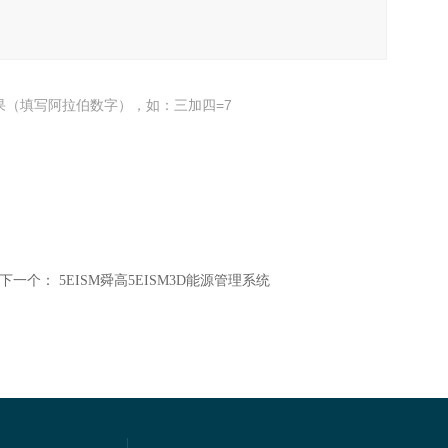
果（填写阿拉伯数字），如：三加四=7
下一个：
5EISM舜高5EISM3D能源管理系统