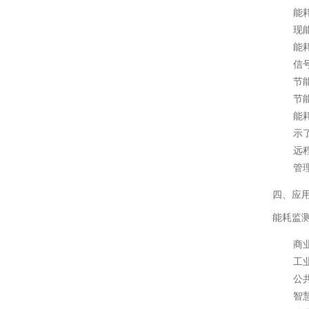
能
现
能
信
节
节
能
示
远
管
四、应
能耗监
商
工
公
智