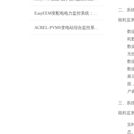
二、系
EasyEEM变配电电力监控系统：智能电网的“神经中枢”
能耗监
ACREL-PVMS变电站综合监控系统详解
数
耗
数
无线
数
数
展
面
户
三、系
能耗监
实
态