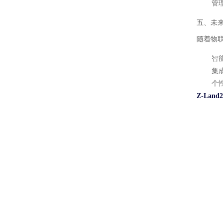
管
五、未
随着物
智
集
个
Z-Lan