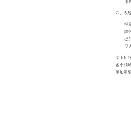
用
四、系
提
降
提
促
综上所
各个领
更加重