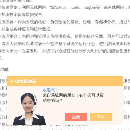
的准确性和及时性。
据传输网络
：利用无线网络（如NB-IoT、LoRa、Zigbee等）或有
用加密技术保障数据安全。
程服务器
：作为系统的核心，负责数据的接收、处理、存储和分析。通过
，并生成各种报表和统计数据。
户管理平台
：为用户和管理人员提供直观、易用的操作界面。用户可以通
；管理人员则可以通过该平台监控整个系统的运行状态，进行故障排查和
能控制单元
：在需要时，系统可以通过智能控制单元对用户的用能设备进
理。
统功能
时数据采集
：物联网计量设备能够实时采集用户的用量数据，并上传至服
动扣费与预付费管理
：系统根据预设的费率和用户的实际用量，自动计算
欢迎您！
来自局域网的朋友！有什么可以帮
动提醒用户充值，确保服务的连续性。
助您的吗？
程监控与管理
：管理人员可以通过用户管理平台远程监控整个系统的运行
等。同时，系统还具备故障自诊断功能，能够及时发现并报告设备故障。
据分析与报表生成
：系统能够收集并分析大量的用户数据，生成各种报表
化资源配置、提高服务效率、降低运营成本等方面。