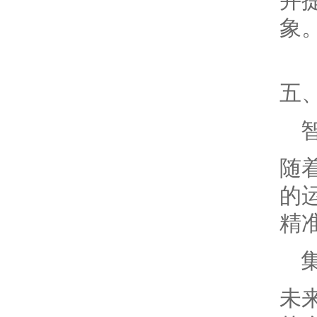
并
象
五
随
的
精
未