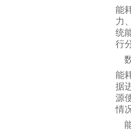
能
力
统
行
能
据
源
情