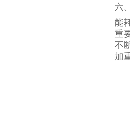
六
能
重
不
加