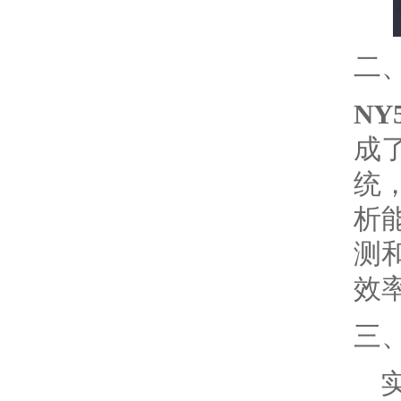
二
NY
成
统
析
测
效
三