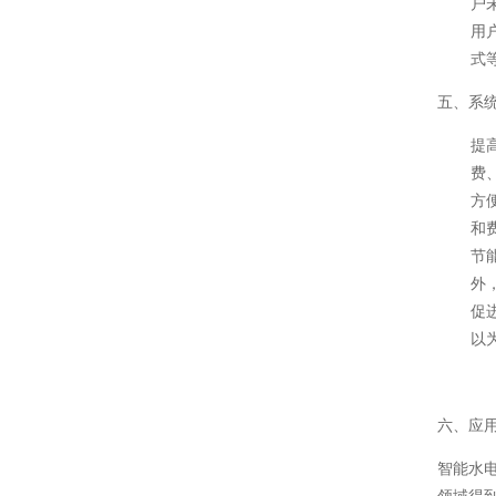
户
用
式
五、系
提
费
方
和
节
外
促
以
六、应
智能水