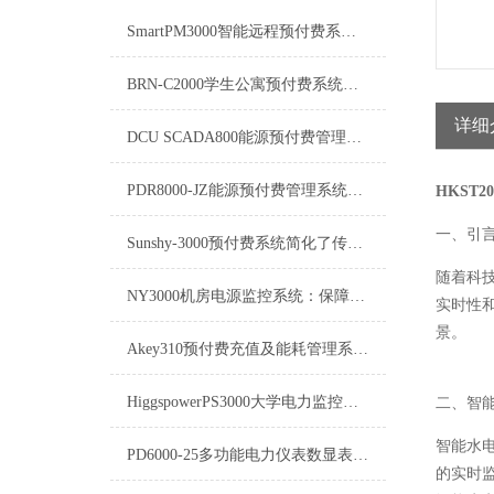
SmartPM3000智能远程预付费系统在能源管理领域中发挥着重要作用
BRN-C2000学生公寓预付费系统的软件需要及时更新
详细
DCU SCADA800能源预付费管理系统介绍
PDR8000-JZ能源预付费管理系统：重塑能源消费与管理的未来
HKST2
一、引
Sunshy-3000预付费系统简化了传统的收费流程
随着科
NY3000机房电源监控系统：保障数据中心稳定运行的关键
实时性
景。
Akey310预付费充值及能耗管理系统Akey310技术参数
HiggspowerPS3000大学电力监控系统：构建安全、高效、节能的校园电力环境
二、智
智能水
PD6000-25多功能电力仪表数显表-产品介绍
的实时