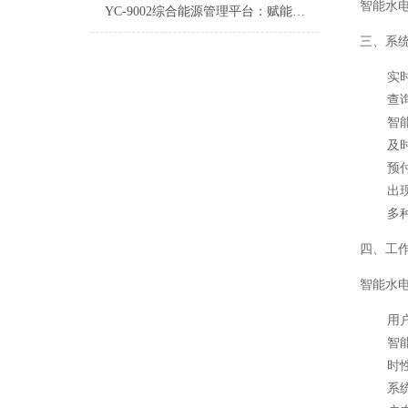
智能水
YC-9002综合能源管理平台：赋能绿色发展与高效运营的革新之举
三、系
实
查
智
及
预
出
多
四、工
智能水
用
智
时
系