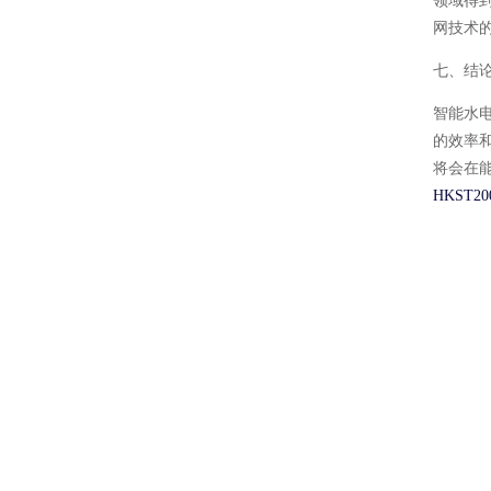
领域得
网技术
七、结
智能水
的效率
将会在
HKST20