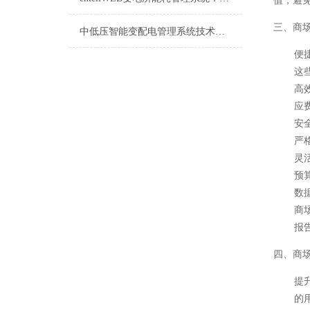
值，避
三、商
中低压智能变配电管理系统技术参数
便
这
高
应
安
严
灵
预
数
商
报
四、商
提
的