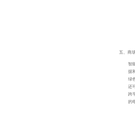
五、商
智
据
绿
还
跨
的