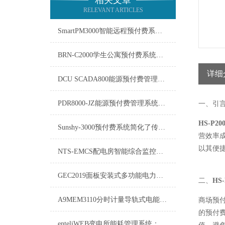
相关文章
RELEVANT ARTICLES
SmartPM3000智能远程预付费系统在能源管理领域中发挥着重要作用
BRN-C2000学生公寓预付费系统的软件需要及时更新
详细
DCU SCADA800能源预付费管理系统介绍
PDR8000-JZ能源预付费管理系统：重塑能源消费与管理的未来
一、引
HS-P
Sunshy-3000预付费系统简化了传统的收费流程
营效率
以其便
NTS-EMCS配电房智能综合监控系统NTS-EMCS方案
GEC2019面板安装式多功能电力仪表
二、
HS
A9MEM3110分时计量导轨式电能表-运输方式
商场预
的预付
enteliWEB变电所能耗管理系统：优化能源利用，实现绿色运营