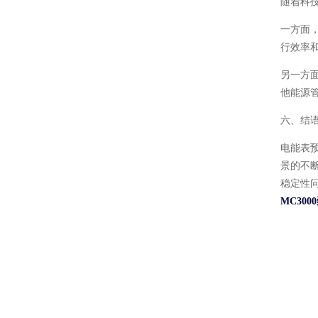
随着科
一方面
行效率
另一方
他能源
六、结
电能表
景的不
稳定性
MC300