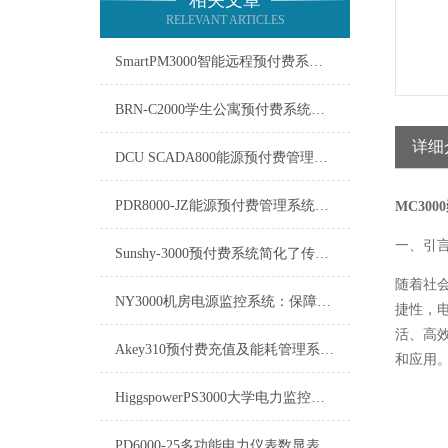
相关文章
RELEVANT ARTICLES
SmartPM3000智能远程预付费系统在能源管理领域中发挥着重要作用
BRN-C2000学生公寓预付费系统的软件需要及时更新
详细
DCU SCADA800能源预付费管理系统介绍
PDR8000-JZ能源预付费管理系统：重塑能源消费与管理的未来
MC300
一、引
Sunshy-3000预付费系统简化了传统的收费流程
随着社
NY3000机房电源监控系统：保障数据中心稳定运行的关键
捷性，
活、高
Akey310预付费充值及能耗管理系统Akey310技术参数
和应用
HiggspowerPS3000大学电力监控系统：构建安全、高效、节能的校园电力环境
PD6000-25多功能电力仪表数显表-产品介绍