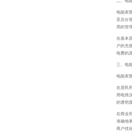
二、电
电能表
至后台
用的管
在基本
户的充
电费的
三、电
电能表
在居民
用电情
的透明
在商业
准确地
商户优