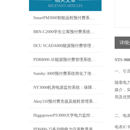
相关文章
RELEVANT ARTICLES
SmartPM3000智能远程预付费系统在能源管理领域中发挥着重要作用
BRN-C2000学生公寓预付费系统的软件需要及时更新
详细
DCU SCADA800能源预付费管理系统介绍
PDR8000-JZ能源预付费管理系统：重塑能源消费与管理的未来
NTS-9
一、引
Sunshy-3000预付费系统简化了传统的收费流程
随着电
NY3000机房电源监控系统：保障数据中心稳定运行的关键
媒介，
用及优
Akey310预付费充值及能耗管理系统Akey310技术参数
HiggspowerPS3000大学电力监控系统：构建安全、高效、节能的校园电力环境
二、电
电表I
PD6000-25多功能电力仪表数显表-产品介绍