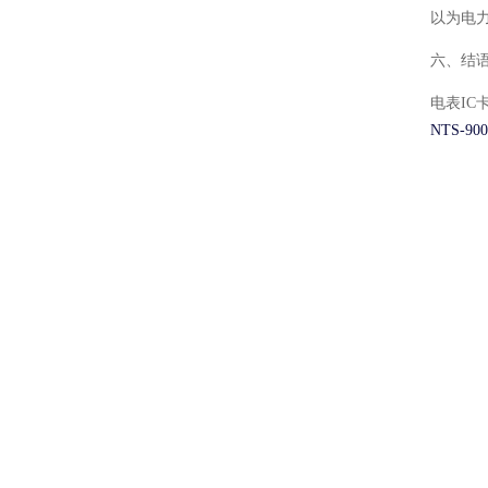
以为电
六、结
电表I
NTS-90