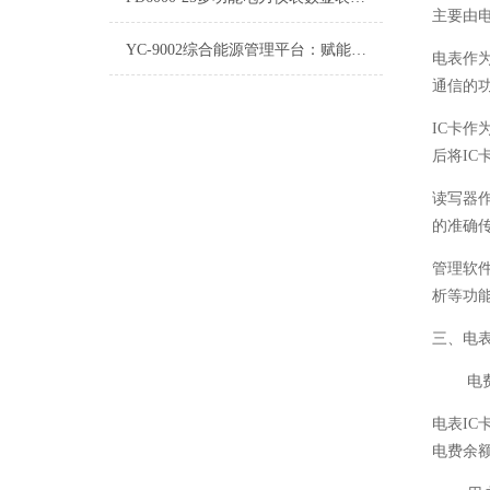
主要由
YC-9002综合能源管理平台：赋能绿色发展与高效运营的革新之举
电表作
通信的
IC卡
后将IC
读写器
的准确
管理软
析等功
三、电
电
电表I
电费余