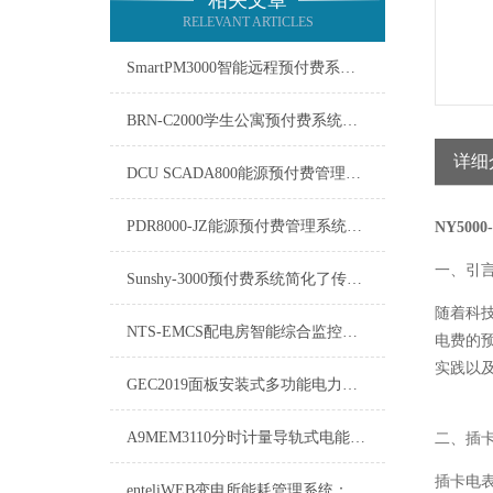
相关文章
RELEVANT ARTICLES
SmartPM3000智能远程预付费系统在能源管理领域中发挥着重要作用
BRN-C2000学生公寓预付费系统的软件需要及时更新
详细
DCU SCADA800能源预付费管理系统介绍
PDR8000-JZ能源预付费管理系统：重塑能源消费与管理的未来
NY500
一、引
Sunshy-3000预付费系统简化了传统的收费流程
随着科
NTS-EMCS配电房智能综合监控系统NTS-EMCS方案
电费的
实践以
GEC2019面板安装式多功能电力仪表
A9MEM3110分时计量导轨式电能表-运输方式
二、插
插卡电
enteliWEB变电所能耗管理系统：优化能源利用，实现绿色运营