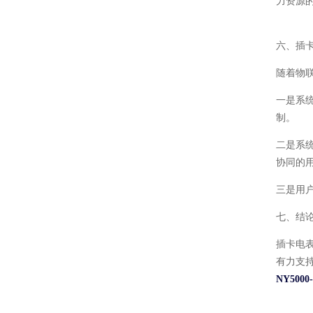
力资源
六、插
随着物
一是系
制。
二是系
协同的
三是用
七、结
插卡电
有力支
NY500