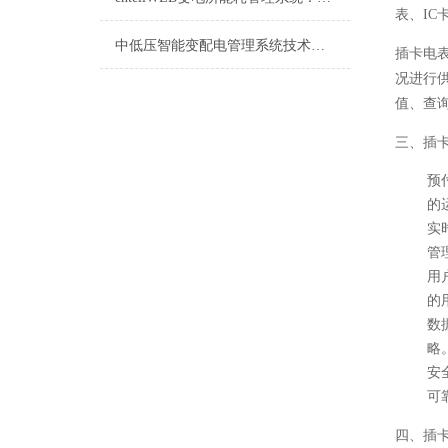
表、I
中低压智能变配电管理系统技术参数
插卡电
况进行
值、查
三、插
预
的
实
管
用
的
数
略
安
可
四、插