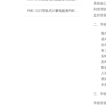
系统核
到管理
PMC-5223导轨式计量电能表PMC-5223舜高解决方案
监控宿
二、学
预
成
自
免
实
及
数
入
便
全
三、学
学校宿