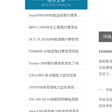
相关文章
RELEVANT ARTICLES
SmartPM3000智能远程预付费系统在能源管理领域中发挥着重要作用
BRN-C2000学生公寓预付费系统的软件需要及时更新
详细
DCU SCADA800能源预付费管理系统介绍
PDR8000-JZ能源预付费管理系统：重塑能源消费与管理的未来
PDR80
随着教
Sunshy-3000预付费系统简化了传统的收费流程
在电费
实意义
S381I380V多功能电力监控仪表
YDS9500体育场电力监控系统：保障赛事与活动的电力守护者
一、学
ASL100-S8/16智能照明继电器模块-规格示例
学校宿
宿舍用
sfere-EMS医院电力能源管理系统：守护生命线的智慧引擎