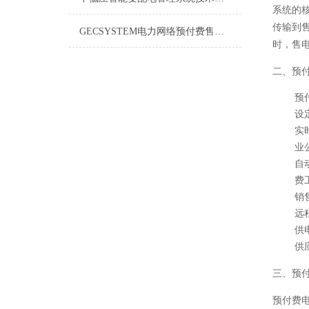
系统的
传输到
GECSYSTEM电力网络预付费售电系统GECSYSTEM安装调试
时，售
二、预
预
设
实
业
自
费
销
远
供
供
三、预
预付费