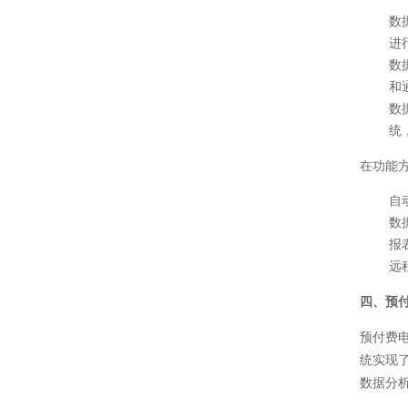
数
进
数
和
数
统
在功能
自
数
报
远
四、预
预付费
统实现
数据分