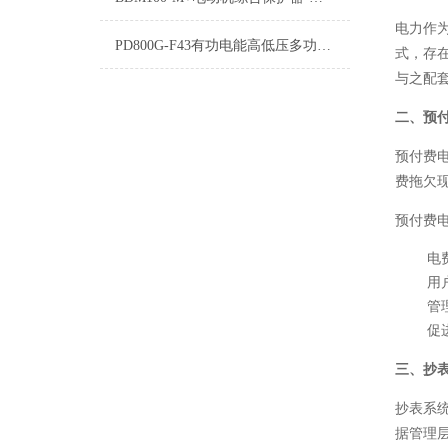
电力作
PD800G-F43有功电能高低压多功能电力仪表
式，存
与之配
二、预
预付费
费拖欠
预付费
电
用
管
促
三、抄
抄表系
据管理