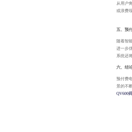
从用户
或浪费
五、预
随着智
进一步
系统还
六、结
预付费
景的不
QV600