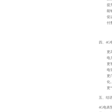
提
能
促
付
四、4
更
电
更
电
更
化
更
五、结
4G电