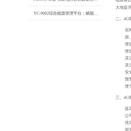
电表将
大地提
YC-9002综合能源管理平台：赋能绿色发展与高效运营的革新之举
二、4
实
据
便
便
灵
灵
安
预
便
三、4
提
公
优
据