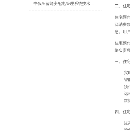
中低压智能变配电管理系统技术参数
二、住
住宅预
源消费
息。用
住宅预
络负责
三、住
实
智
预
远
数
四、住
提
降