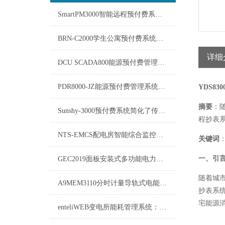
SmartPM3000智能远程预付费系统在能源管理领域中发挥着重要作用
BRN-C2000学生公寓预付费系统的软件需要及时更新
详细
DCU SCADA800能源预付费管理系统介绍
PDR8000-JZ能源预付费管理系统：重塑能源消费与管理的未来
YDS83
摘要
：
Sunshy-3000预付费系统简化了传统的收费流程
程抄表
NTS-EMCS配电房智能综合监控系统NTS-EMCS方案
关键词
一、引
GEC2019面板安装式多功能电力仪表
随着城
A9MEM3110分时计量导轨式电能表-运输方式
抄表系
宅能源
enteliWEB变电所能耗管理系统：优化能源利用，实现绿色运营