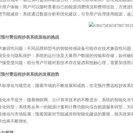
升用户体验
：用户可以随时查看自己的能源消费情况和费用信息，方便进
进节能减排
：系统通过数据分析和优化建议，引导用户合理使用能源，减
宅预付费远程抄表系统面临的挑战
术兼容性问题
：不同品牌和型号的智能传感设备可能存在技术兼容性问题
据安全与隐私保护
：系统的运行涉及大量用户数据的传输和存储，如何确
户接受度问题
：部分用户可能对新技术存在疑虑和抵触心理，需要加强用
宅预付费远程抄表系统的发展趋势
术标准化与规范化
：随着市场的不断发展和成熟，住宅预付费远程抄表系
。
能化水平提升
：随着物联网、云计算等技术的不断进步，系统的智能化水
务化转型
：系统将从单一的能源计量和计费功能向综合能源服务转型，为
策推动与市场拓展
：随着国家对节能减排和智能化建设的重视，相关政策
求也将不断增长。
论与展望