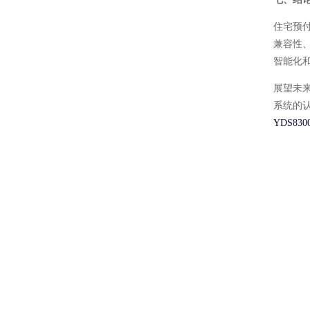
住宅预
兼容性
智能化
展望未
系统的
YDS83