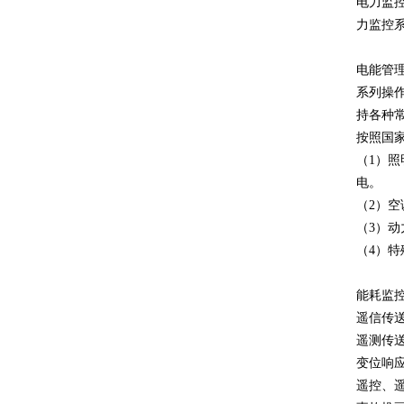
电力监
力监控
电能管理
系列操
持各种常
按照国
（1）
电。
（2）
（3）
（4）
能耗监
遥信传送
遥测传送
变位响应
遥控、遥