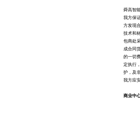
舜高智
我方保
方发现
技术和
包商处
成合同
的一切
定执行
护，及
我方应
商业中