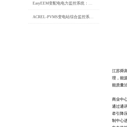
EasyEEM变配电电力监控系统：智能电网的“神经中枢”
ACREL-PVMS变电站综合监控系统详解
江苏舜高
理，能
能质量
商业中
通过通
牵引降
制中心