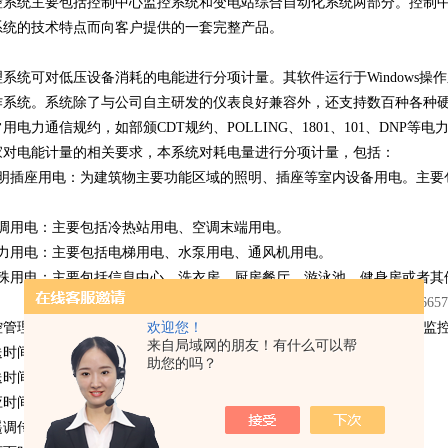
控系统主要包括控制中心监控系统和变电站综合自动化系统两部分。控制
系统的技术特点而向客户提供的一套完整产品。
系统可对低压设备消耗的电能进行分项计量。其软件运行于Windows操作系统，包括Wi
作系统。系统除了与公司自主研发的仪表良好兼容外，还支持数百种各种硬
用电力通信规约，如部颁CDT规约、POLLING、1801、101、DNP等电
家对电能计量的相关要求，本系统对耗电量进行分项计量，包括：
照明插座用电：为建筑物主要功能区域的照明、插座等室内设备用电。主要
空调用电：主要包括冷热站用电、空调末端用电。
动力用电：主要包括电梯用电、水泵用电、通风机用电。
特殊用电：主要包括信息中心、洗衣房、厨房餐厅、游泳池、健身房或者其
欢迎您！
控管理系统采用分层分布式结构，分为系统管理层、网络通讯层和现场监
来自局域网的朋友！有什么可以帮
时间：＜2S
助您的吗？
时间：＜2S
时间：＜2S
调传送时间：＜2S