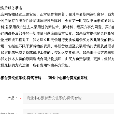
能售后服务承诺：
证合同货物经过正确安装、正常操作和保养，在其寿命期内运行良好，我方
合同货物存在潜在性缺陷或原理性故障时，会在第一时间以书面形式通知
材料;若采用我方过去未采用过的新技术、新材料，经买方事先同意。买方
采购的设备及部件的一切质量问题应由我方负责。如果我方提供的合同货
货物报废或工程返工，我方应立即无偿进行更换或赔偿买方因此遭受的损
费用，包括但不限于新货物的费用、将新货物运至安装现场的费用及处理
，如逾期未完成更换或修理工作的，按延迟交货处理。如果由于买方未按
非我方技术人员的原因造成合同货物损坏，由买方负责修理、更换，但我
安排最快的方式运输，所有费用均由买方承担。
心预付费充值系统-舜高智能
——
商业中心预付费充值系统
产品：