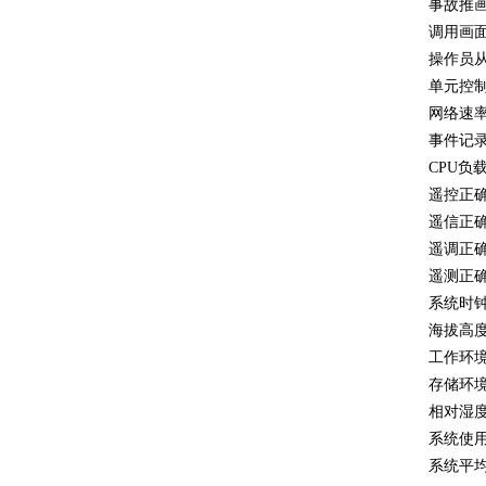
事故推画
调用画面
操作员
单元控
网络速率：
事件记录
CPU负
遥控正
遥信正
遥调正
遥测正
系统时钟
海拔高度
工作环境
存储环境
相对湿度
系统使用
系统平均