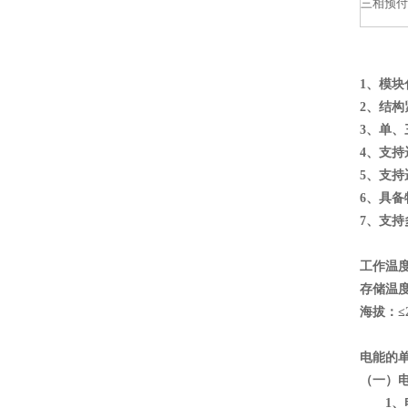
三相预付
1、模块
2、结
3、单
4、支
5、支持
6、具
7、支
工作温度
存储温度
海拔：≤2
电能的
（一）
1、电