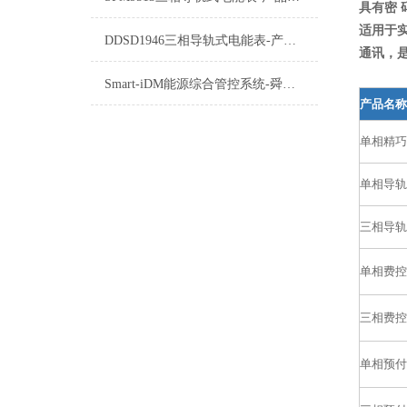
具有密
适用于实
DDSD1946三相导轨式电能表-产品概述
通讯，
Smart-iDM能源综合管控系统-舜高智能技术交流
产品名称
单相精巧
单相导轨
三相导轨
单相费控
三相费控
单相预付