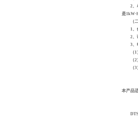
2、单
是1kW·h
（二
1、作
2、读
3、电
（1）2
（2）1
（3）
本产品
DT