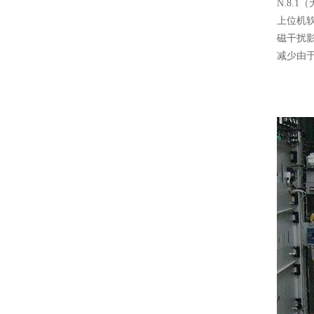
N.8.
上位机软
磁干扰影
减少由