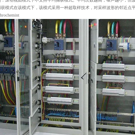
项：滚动视图模式下不支持平均捕获模式。平均次数越高，噪声越小，但波
捕获模式在该模式下，该模式采用一种超取样技术，对采样波形的邻近点
rochemint