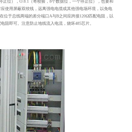
个停止位），O.8.1（奇校验，8个数据位，一个停止位），也要和
布线时应使用屏蔽双绞线，远离强电电缆或其他强电场环境，以免电
在位于总线两端的差分端口A与B之间应跨接120Ω匹配电阻，以
电阻即可。注意防止地线流入电流，烧坏485芯片。