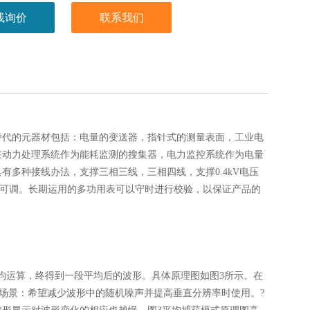
线询价
联系我们
替代的元器材包括：电量的变送器，指针式的测量表面，工业电
在动力处理系统作为能耗监测的搜集器，电力监控系统作为电量
多种接线办法，支撑三相三线，三相四线，支撑0.4kV电压
参数可调。长期运用的多功用表可以守时进行校验，以保证产品的
均运算，终得到一段平均后的波形。具体原理图如图3所示。在
次。?适用场景：希望减少波形中的随机噪声并提高垂直分辨率时使用。?