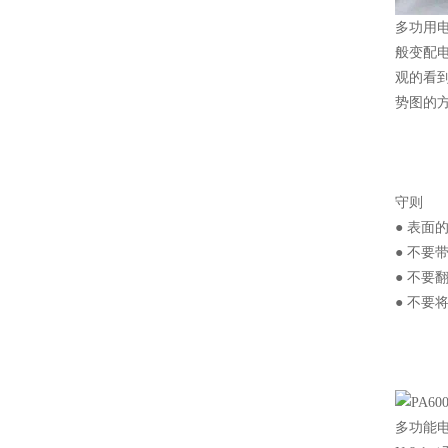
多功用
般变配
观的看
势图的
守则
● 表
● 不要
● 不
● 不
多功能电