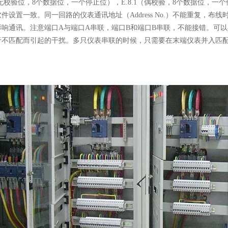
1（无校验位，8个数据位，一个停止位），E.8.1（偶校验，8个数据位，一
件设置一致。同一回路的仪表通讯地址（Address No.）不能重复，
响通讯。注意端口A与端口A串联，端口B和端口B串联，不能接错。可以
于不匹配而引起的干扰。多只仪表串联的时候，只需要在末端仪表并入匹配