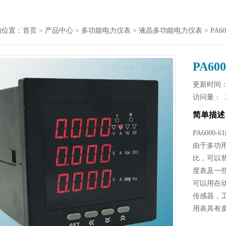
的位置：
首页
>
产品中心
>
多功能电力仪表
>
液晶多功能电力仪表
> PA
PA6
更新时间： 2
访问量：
简单描述
PA600
由于多功
比，可以
度表及一
可以用在
传感器，
用表具有