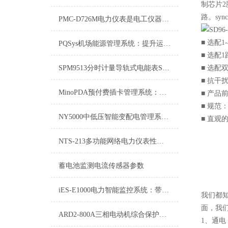
制芯片2
路。synch
PMC-D726M电力仪表是电工仪器仪表的子类
■ 选配
PQSys机场能源管理系统：提升运营效率与可持续性的关键
■ 选配
SPM9513分时计量导轨式电能表SPM9513舜高技术参数
■ 选配
■ 抗干
MinoPDA预付费插卡管理系统：创新管理与便捷服务的新篇章
■ 产品
■ 规范
NY5000中低压智能变配电管理系统：电力配送的智慧革新
■ 直观
NTS-213多功能网络电力仪表性能特点
蓄电池监测电流传感器参数
iES-E1000电力智能监控系统：带领电力行业迈向智能化新时代
我们都
面，我
ARD2-800A三相电动机综合保护器-使用说明
1、通电