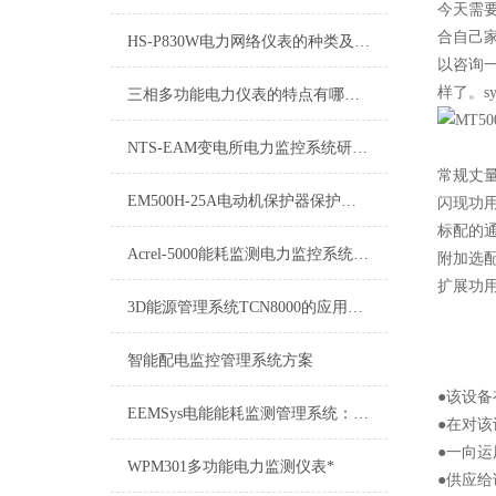
今天需
合自己
HS-P830W电力网络仪表的种类及应用行业有哪些？
以咨询
样了。syn
三相多功能电力仪表的特点有哪些？
NTS-EAM变电所电力监控系统研究与应用
常规丈
EM500H-25A电动机保护器保护模式EM500H-25A安装
闪现功用
标配的通
Acrel-5000能耗监测电力监控系统介绍
附加选配
扩展功用
3D能源管理系统TCN8000的应用与发展
智能配电监控管理系统方案
●该设
EEMSys电能能耗监测管理系统：能源管理的智慧之眼
●在对
●一向
WPM301多功能电力监测仪表*
●供应