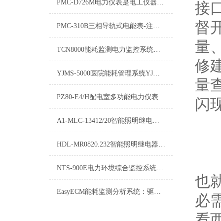
PMC-D726M电力仪表是电工仪器仪表的子类
接
督
PMC-310B三相导轨式电能表-注意事项
量
TCN8000能耗监测电力监控系统：优化电力使用，提升能效管理
修
YJMS-5000医院能耗管理系统YJMS-5000-操作指南
量
PZ80-E4/H配电室多功能电力仪表
闪
A1-MLC-13412/20智能照明继电器模块-选型说明
HDL-MR0820.232智能照明继电器模块-技术文章
NTS-900E电力环境综合监控系统NTS-900E功能特点
也
EasyECM能耗监测分析系统：驱动节能减排与智慧管理的新引擎
必
看