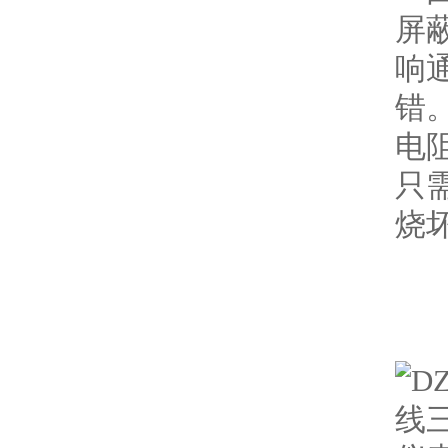
屏
响
错
电
只
烧坏