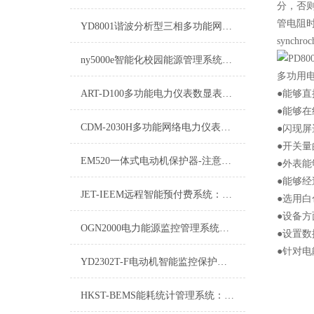
分，否则
管电阻时
YD8001谐波分析型三相多功能网络电力仪表
synchroc
ny5000e智能化校园能源管理系统：塑造绿色、高效的教育环境
多功用
ART-D100多功能电力仪表数显表电气成套
●能够
●能够
CDM-2030H多功能网络电力仪表测试方法
●闪现
●开关
EM520一体式电动机保护器-注意事项
●外表
●能够经
JET-IEEM远程智能预付费系统：开启未来支付新纪元
●选用
●设备
OGN2000电力能源监控管理系统：守护电力安全，带领能效革命
●设置
●针对
YD2302T-F电动机智能监控保护器-注意事项
HKST-BEMS能耗统计管理系统：推动绿色发展的重要工具