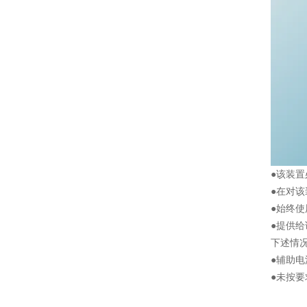
●该装
●在对
●始终
●提供
下述情
●辅助
●未按要