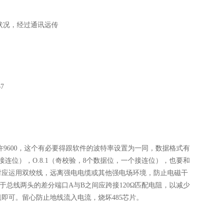
状况，经过通讯远传
7
默许9600，这个有必要得跟软件的波特率设置为一同，数据格式有
个接连位），O.8.1（奇校验，8个数据位，一个接连位），也要和
布线时应运用双绞线，远离强电电缆或其他强电场环境，防止电磁干
于总线两头的差分端口A与B之间应跨接120Ω匹配电阻，以减少
即可。留心防止地线流入电流，烧坏485芯片。