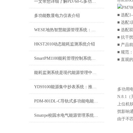
synchroc
一文带您详细了解PD760-G多功能数显表
■ 选配
多功能数显电力仪表介绍
■ 选配
WESE地热智慧能源管理系统：推动绿色能源利用新篇章
■ 选配
■ 抗干
HKST2010动态能耗监测系统介绍
■ 产品
■ 规范
SmartPM1100能耗管理控制系统：能源优化的智能利器
■ 直观
能耗监测系统是现代能源管理中不可少的工具
YDS9100能源集中抄表系统：推动能源管理智能化与高效化
多功用电
N.8.
PDM-801DL-C导轨式多功能电能表-产品概述
上位机软
扰影响通
Smatrpe校园水电气能源管理系统介绍
由于不