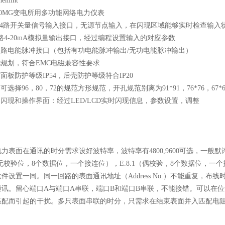
hemint
1-4路开关量信号输入接口，无源节点输入，在闪现区域能够实时检查输入
1路4-20mA模拟量输出接口，经过编程设置输入的对应参数
双路电能脉冲接口（包括有功电能脉冲输出/无功电能脉冲输出）
扰规划，符合EMC电磁兼容性要求
前面板防护等级IP54，后壳防护等级符合IP20
：可选择96，80，72的规范方形规范，开孔规范别离为91*91，76*76，67*6
的闪现和操作界面：经过LED/LCD实时闪现信息，参数设置，调整
力表面在通讯的时分需求设好波特率，波特率有4800,9600可选，一般
1（无校验位，8个数据位，一个接连位），E.8.1（偶校验，8个数据位，一
件设置一同。同一回路的表面通讯地址（Address No.）不能重复，
讯。留心端口A与端口A串联，端口B和端口B串联，不能接错。可以在位
匹配而引起的干扰。多只表面串联的时分，只需求在结束表面并入匹配电阻