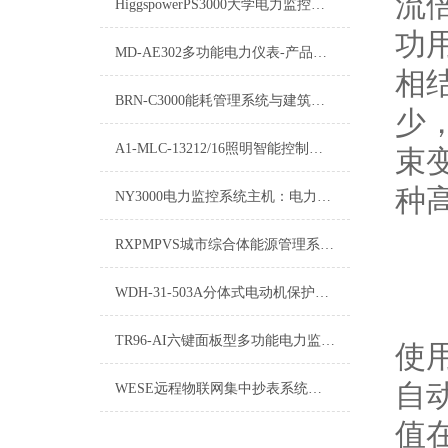
流
HiggspowerPS3000大学电力监控系统：构建安全、高效、节能的校园电力环境
功
MD-AE302多功能电力仪表-产品介绍
相
BRN-C3000能耗管理系统与建筑设备监控系统的深度解析
少
A1-MLC-13212/16照明智能控制模块-运输方式
束
种
NY3000电力监控系统主机：电力监控的核心引擎
RXPMPVS城市综合体能源管理系统探讨
WDH-31-503A分体式电动机保护器规格选型
TR96-AI六键面板型多功能电力监控仪表
使
自
WESE远程物联网集中抄表系统：智能化能源管理的新篇章
值