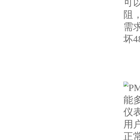
可
阻
需
坏4
用
正