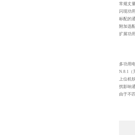
常规丈
闪现功用
标配的通
附加选配
扩展功用
多功用电
N.8.
上位机软
扰影响通
由于不