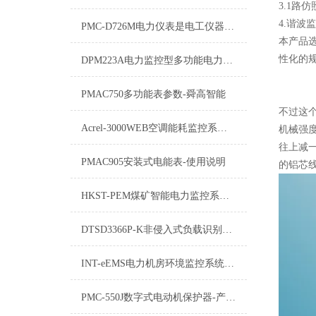
3.1路
4.谐波
PMC-D726M电力仪表是电工仪器仪表的子类
本产品
性化的
DPM223A电力监控型多功能电力监测仪表
PMAC750多功能表参数-舜高智能
不过这
Acrel-3000WEB空调能耗监控系统：高效节能的绿色守护者
机械强
往上减
PMAC905安装式电能表-使用说明
的铝芯线
HKST-PEM煤矿智能电力监控系统：智能化矿山建设的“电力大脑”
DTSD3366P-K非侵入式负载识别电表DTSD3366P-K参数
INT-eEMS电力机房环境监控系统：保障电力稳定供应的“隐形守护者”
PMC-550J数字式电动机保护器-产品概述