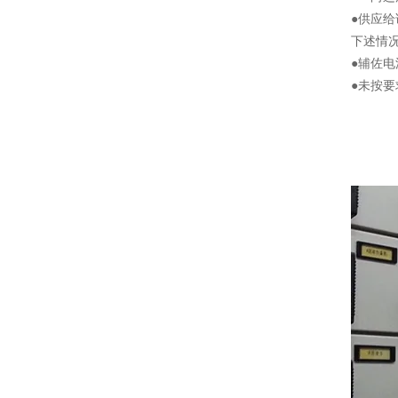
●供应
下述情
●辅佐
●未按要