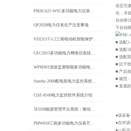
设定完
PMAC625-WSC多功能电力仪表该如何使用？
化，并
自动将计
QP202B电力仪表生产注意事项
于自动模式。
YD2321T-L2三相电动机智能保护器-选型说明
■ 选配
■ 选配
GEC2015多功能电力网络仪表技术支持
■ 选配
■ 抗干
WPM301谐波监测智能多功能电力仪表
■ 产品
■ 规范
Sunshy-2000配电室电力监控系统：智能化时代的电力管理新选择
■ 直观
CDZ-8100电力监控软件系统介绍
5EISM能源管理平台系统：驱动能源高效管理的核心力量
●该设
●在对
PMW818三相多功能电力仪表尺寸图例
●一向