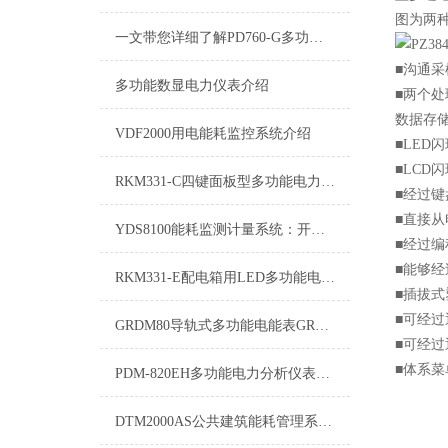
图为两种
一文带您详细了解PD760-G多功能数显表
■沟通
多功能数显电力仪表介绍
■两个
数据存
VDF2000用电能耗监控系统介绍
■LE
■LC
RKM331-C四键面板型多功能电力分析仪表
■经过
■直接
YDS8100能耗监测计量系统：开启能源管理新时代
■经过编
■能够经
RKM331-E配电箱用LED多功能电力仪表
■插拔
■可经过通
GRDM80导轨式多功能电能表GRDM80产品选型
■可经过
■体系
PDM-820EH多功能电力分析仪表尺寸图例
DTM2000AS公共建筑能耗管理系统DTM2000AS操作使用