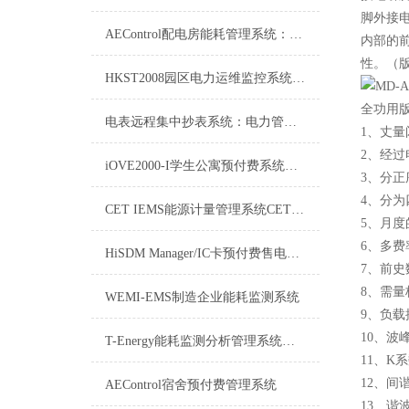
脚外接
AEControl配电房能耗管理系统：提升能效，驱动绿色电力新未来
内部的
性。（版
HKST2008园区电力运维监控系统：赋能园区电力高效安全运行
全功用
电表远程集中抄表系统：电力管理的新潮流
1、丈
2、经
iOVE2000-I学生公寓预付费系统软件：打造智慧生活新篇章
3、分正
4、分
CET IEMS能源计量管理系统CET IEMS技术方案
5、月
6、多
HiSDM Manager/IC卡预付费售电管理系统介绍
7、前
8、需
WEMI-EMS制造企业能耗监测系统
9、负
10、波
T-Energy能耗监测分析管理系统：企业能源管理的智能助手
11、
12、
AEControl宿舍预付费管理系统
13、