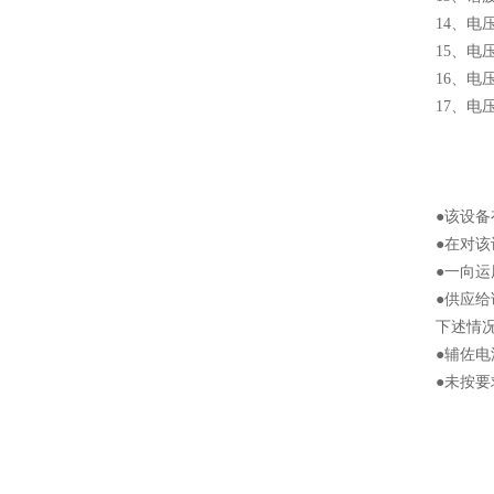
14、
15、
16、电
17、电
●该设
●在对
●一向
●供应
下述情
●辅佐
●未按要