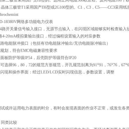
晶体二极管采用国产Д1B型的。选用正向电阻500欧左右、反向电阻100千
晶体三极管T1采用国产П6型或2G100型的。C1，C3，C5——CC3采用
rochemint
1-4路开关量信号输入接口，无源节点输入，在闪现区域能够实时检查输入
1路4-20mA模拟量输出接口，经过编程设置输入的对应参数
双路电能脉冲接口（包括有功电能脉冲输出/无功电能脉冲输出）
扰规划，符合EMC电磁兼容性要求
前面板防护等级IP54，后壳防护等级符合IP20
：可选择96，80，72的规范方形规范，开孔规范别离为91*91，76*76，67*6
的闪现和操作界面：经过LED/LCD实时闪现信息，参数设置，调整
调试或许运用电力表面的时分，有时会发现表面的作业不正常，或发生各
：同类比较