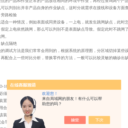
缺点的产品和作业正常的产品放在相同的环境中作业，再经过查询两个产
么可以判别出并非产品自身的作业缺点，这时分就需求在接线和设备方面
、旁路检验
法适合一种情况，例如表面或同类设备，一上电，就发生跳闸缺点，此时
，假定上电依然跳闸，那么可以判别不是表面缺点导致。假定此时不跳闸
跳闸。
、缺点隔绝
绝的调试方法是我们常常会用到的，根据系统的原理图，分区域切掉某些
，再配合上一些对比分析，替换零件的方法，一般可以比较灵敏的确诊出
欢迎您！
置必须由专业人员进行安装与检修
来自局域网的朋友！有什么可以帮
该装置进行任何内部或外部操作前，必须切断电源和输入信号
助您的吗？
使用合适的电压检测装置来确定仪表各部位无电压
给该装置的电参数须在额定范围内
况会导致装置损坏或装置工作的异常