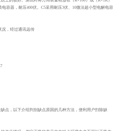
欧以上的较好。测试时将万用表量程放在（R×100）或（R×1K）
纸质电容器，耐压400伏。C5采用耐压3伏、10微法超小型电解电容
状况，经过通讯远传
7
类缺点，以下介绍判别缺点原因的几种方法，便利用户扫除缺