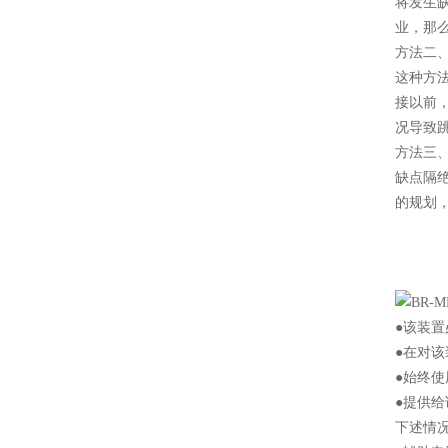
将发生
业，那
方法二
这种方
接以前
况导致
方法三
缺点隔
的规划
●该装
●在对
●始终
●提供
下述情