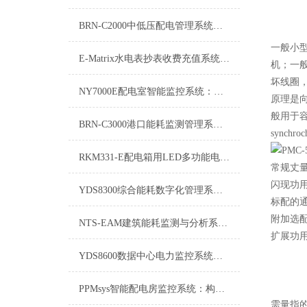
BRN-C2000中低压配电管理系统：提升电力供应的智能化与可靠性
一般小
E-Matrix水电表抄表收费充值系统介绍
机；一
坏线圈
NY7000E配电室智能监控系统：智能化管理与安全新篇章
原理是
般用于
BRN-C3000港口能耗监测管理系统：构建绿色、智能的港口能源管理新模式
synchroc
RKM331-E配电箱用LED多功能电力仪表
常规丈
闪现功用
YDS8300综合能耗数字化管理系统介绍
标配的通
附加选配
NTS-EAM建筑能耗监测与分析系统：开启智能建筑节能新时代
扩展功用
YDS8600数据中心电力监控系统：守护数字世界的心脏
PPMsys智能配电房监控系统：构建安全、高效、绿色的电力管理中枢
需量指