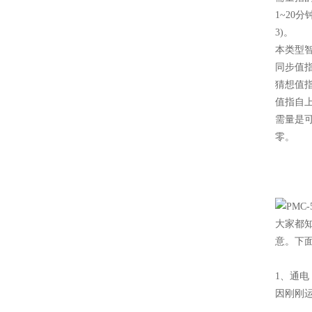
1~20
3)。
本类型
同步值
猜想值
值指自
需量是
零。
大家都
意。下
1、通电
因刚刚