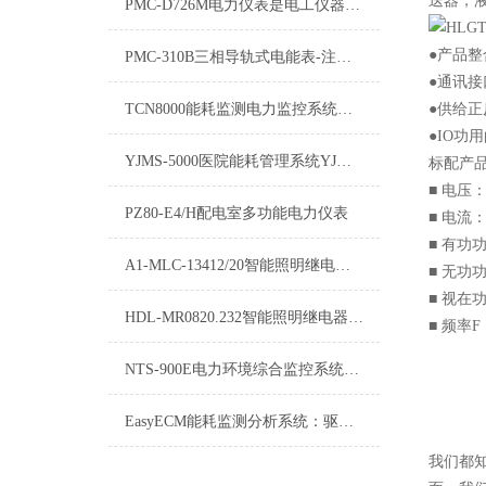
送器，液
PMC-D726M电力仪表是电工仪器仪表的子类
●产品
PMC-310B三相导轨式电能表-注意事项
●通讯接
TCN8000能耗监测电力监控系统：优化电力使用，提升能效管理
●供给
●IO功
YJMS-5000医院能耗管理系统YJMS-5000-操作指南
标配产
■ 电压
PZ80-E4/H配电室多功能电力仪表
■ 电流
■ 有功
A1-MLC-13412/20智能照明继电器模块-选型说明
■ 无功
■ 视在
HDL-MR0820.232智能照明继电器模块-技术文章
■ 频率
NTS-900E电力环境综合监控系统NTS-900E功能特点
EasyECM能耗监测分析系统：驱动节能减排与智慧管理的新引擎
我们都