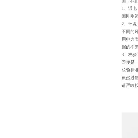
面，我
1、通电
因刚刚
2、环境
不同的
用电力
据的不
3、校验
即便是
校验标
虽然过
请严峻