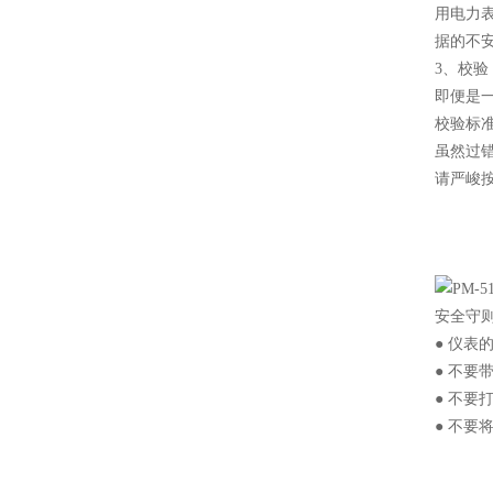
用电力
据的不
3、校验
即便是
校验标
虽然过
请严峻
安全守
● 仪
● 不要
● 不
● 不