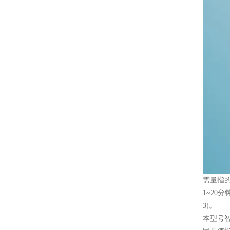
需量指
1~20
3)。
本型号